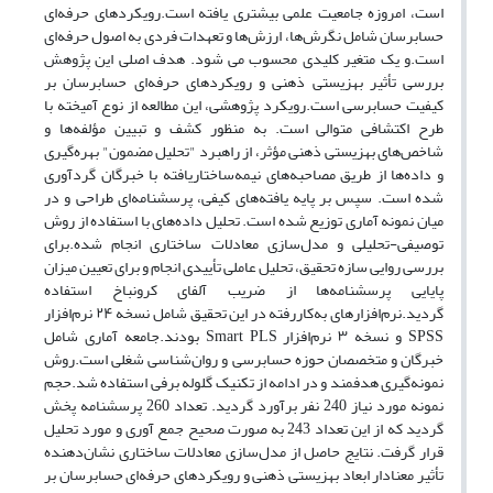
است، امروزه جامعیت علمی بیشتری یافته است.رویکردهای حرفه‌ای
حسابرسان شامل نگرش‌ها، ارزش‌ها و تعهدات فردی به اصول حرفه‌ای
است.و یک متغیر کلیدی محسوب می شود. هدف اصلی این پژوهش
بررسی تأثیر بهزیستی ذهنی و رویکردهای حرفه‌ای حسابرسان بر
کیفیت حسابرسی است.رویکرد پژوهشی، این مطالعه از نوع آمیخته با
طرح اکتشافی متوالی است. به ‌منظور کشف و تبیین مؤلفه‌ها و
شاخص‌های بهزیستی ذهنی مؤثر، از راهبرد "تحلیل مضمون" بهره‌گیری
و داده‌ها از طریق مصاحبه‌های نیمه‌ساختاریافته با خبرگان گردآوری
شده است. سپس بر پایه یافته‌های کیفی، پرسشنامه‌ای طراحی و در
میان نمونه آماری توزیع شده است. تحلیل داده‌های با استفاده از روش
توصیفی-تحلیلی و مدل‌سازی معادلات ساختاری انجام شده.برای
بررسی روایی سازه تحقیق، تحلیل عاملی تأییدی انجام و برای تعیین میزان
پایایی پرسشنامه‌ها از ضریب آلفای کرونباخ استفاده
گردید.نرم‌افزارهای به‌کاررفته در این تحقیق شامل نسخه ۲۴ نرم‌افزار
SPSS و نسخه ۳ نرم‌افزار Smart PLS بودند.جامعه آماری شامل
خبرگان و متخصصان حوزه حسابرسی و روان‌شناسی شغلی است.روش
نمونه‌گیری هدفمند و در ادامه از تکنیک گلوله برفی استفاده شد.حجم
نمونه مورد نیاز 240 نفر برآورد گردید. تعداد 260 پرسشنامه پخش
گردید که از این تعداد 243 به صورت صحیح جمع آوری و مورد تحلیل
قرار گرفت. نتایج حاصل از مدل‌سازی معادلات ساختاری نشان‌دهنده
تأثیر معنادار ابعاد بهزیستی ذهنی و رویکردهای حرفه‌ای حسابرسان بر