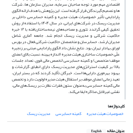
اقتصادی مهم مورد توجه صاحبان سرمایه، مدیران سازمان ها، شرکت
ها و تصمیم گیرندگان قرار گرفته است. این پژوهش با هدف ارائه الگوی
پارادایمی تأثیر خصوصیات هیئت مدیره و کمیته حسابرسی داخلی بر
مدیریت ریسک در شرکت‌های ایرانی، در سال ۱۴۰۴ با استفاده از روش
تحقیق کیفی گراندد تئوری و مصاحبه‌های نیمه‌ساختاریافته با ۱۲ خبره
حاکمیت شرکتی و مدیریت ریسک انجام شد. جامعه آماری شامل
مدیران ارشد، حسابرسان و متخصصان حاکمیت شرکتی فعال در بورس
اوراق بهادار تهران بود. نتایج نشان داد الگوی پارادایمی مبتنی بر زنجیره
علّی خصوصیات ساختاری هیئت مدیره (اندازه بهینه، نسبت بالای اعضای
موظف/متخصص) و کمیته حسابرسی (تخصص مالی قوی، تعداد جلسات
بالا) بر کیفیت استراتژی‌های مدیریت ریسک دارای انطباق گزارشات و
بهبود بهره‌وری دارایی‌ها است. خبرگان تأکید کردند که در بستر ایران،
تعهد زمانی اعضای موظف بر استقلال هیئت مدیره اولویت دارد و تخصص
مالی کمیته حسابرسی به‌عنوان ستون فقرات نظارت بر ریسک‌های مالی،
نقشی غیرقابل مذاکره ایفا می‌کند.
کلیدواژه‌ها
خصوصیات هیئت مدیره
کمیته‌ حسابرسی
مدیریت ریسک
عنوان مقاله
English