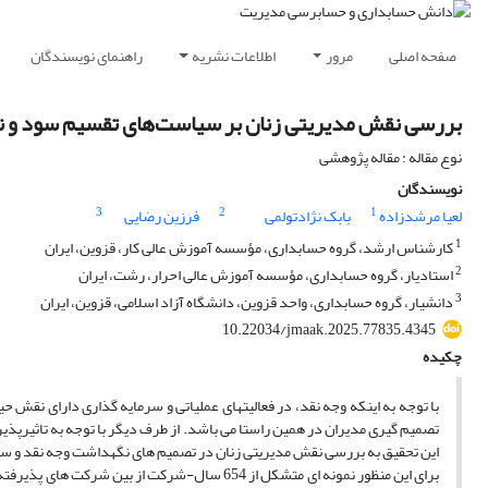
صفحه اصلی
مرور
اطلاعات نشریه
راهنمای نویسندگان
بررسی نقش مدیریتی زنان بر سیاست‌های تقسیم سود و 
نوع مقاله : مقاله پژوهشی
نویسندگان
3
2
1
لعیا مرشدزاده
بابک نژادتولمی
فرزین رضایی
1
کارشناس ارشد، گروه حسابداری، مؤسسه آموزش عالی کار، قزوین، ایران
2
استادیار، گروه حسابداری، مؤسسه آموزش عالی احرار، رشت، ایران
3
دانشیار، گروه حسابداری، واحد قزوین، دانشگاه آزاد اسلامی، قزوین، ایران
10.22034/jmaak.2025.77835.4345
چکیده
با توجه به اینکه وجه نقد، در فعالیتهای عملیاتی و سرمایه گذاری دارای نقش 
تصمیم گیری مدیران در همین راستا می باشد. از طرف دیگر با توجه به تاثیر‌پذی
این تحقیق به بررسی نقش مدیریتی زنان در تصمیم های نگهداشت وجه نقد و 