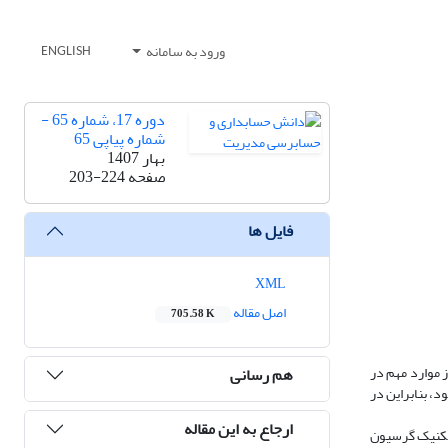
ورود به سامانه
ENGLISH
دوره 17، شماره 65 -
شماره پیاپی 65
بهار 1407
صفحه
203-224
فایل ها
XML
اصل مقاله
705.58 K
 موارد مهم در
هم رسانی
د، بنابراین در
ارجاع به این مقاله
وره زمانی 1396 تا 1401 جمع آوری و با استفاده از تکنیک گرسیون