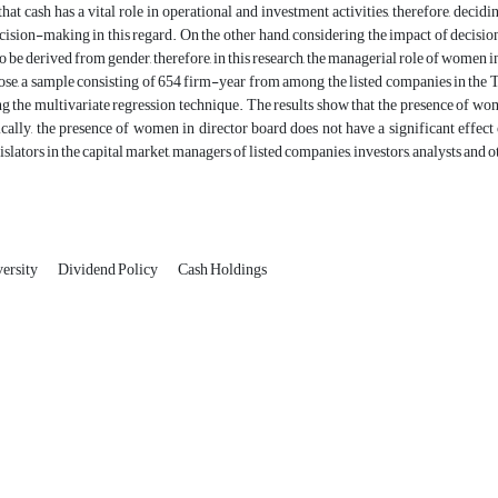
hat cash has a vital role in operational and investment activities, therefore, decid
ision-making in this regard. On the other hand, considering the impact of decisio
o be derived from gender, therefore, in this research, the managerial role of women i
ose, a sample consisting of 654 firm-year from among the listed companies in the
g the multivariate regression technique. The results show that the presence of wom
tically, the presence of women in director board does not have a significant effect
gislators in the capital market, managers of listed companies, investors, analysts and 
versity
Dividend Policy
Cash Holdings