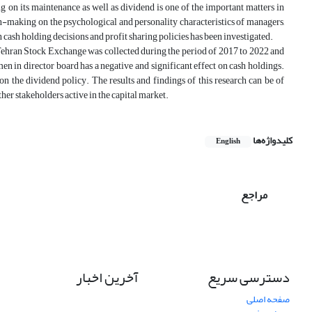
ing on its maintenance as well as dividend is one of the important matters in
n-making on the psychological and personality characteristics of managers,
n cash holding decisions and profit sharing policies has been investigated.
 Tehran Stock Exchange was collected during the period of 2017 to 2022 and
en in director board has a negative and significant effect on cash holdings.
 on the dividend policy. The results and findings of this research can be of
other stakeholders active in the capital market.
کلیدواژه‌ها
English
مراجع
دسترسی سریع
آخرین اخبار
صفحه اصلی