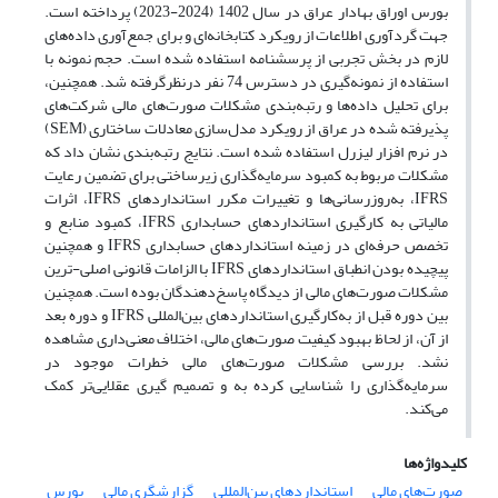
بورس اوراق بهادار عراق در سال 1402 (2024-2023) پرداخته است.
جهت گردآوری اطلاعات از رویکرد کتابخانه‌ای و برای جمع‌آوری داده‌های
لازم در بخش تجربی از پرسشنامه استفاده شده است. حجم نمونه با
استفاده از نمونه‌گیری در دسترس 74 نفر درنظرگرفته شد. همچنین،
برای تحلیل داده‌ها و رتبه‌بندی مشکلات صورت‌های مالی شرکت‌های
پذیرفته شده در عراق از رویکرد مدل‌سازی معادلات ساختاری (SEM)
در نرم افزار لیزرل استفاده شده است. نتایج رتبه‌بندی نشان داد که
مشکلات مربوط به کمبود سرمایه‌گذاری زیرساختی برای تضمین رعایت
IFRS، به‌روزرسانی‌ها و تغییرات مکرر استانداردهای IFRS، اثرات
مالیاتی به کارگیری استانداردهای حسابداری IFRS، کمبود منابع و
تخصص حرفه‌ای در زمینه استانداردهای حسابداری IFRS و همچنین
پیچیده بودن انطباق استانداردهای IFRS با الزامات قانونی اصلی-ترین
مشکلات صورت‌های مالی از دیدگاه پاسخ‌دهندگان بوده است. همچنین
بین دوره قبل از به‌کارگیری استانداردهای بین‌المللی IFRS و دوره بعد
از آن، از لحاظ بهبود کیفیت صورت‌های مالی، اختلاف معنی‌داری مشاهده
نشد. بررسی مشکلات صورت‌های مالی خطرات موجود در
سرمایه‌گذاری را شناسایی کرده به و تصمیم گیری عقلایی‌تر کمک
می‌کند.
کلیدواژه‌ها
صورت‌های مالی
استانداردهای بین‌المللی
گزارشگری مالی
بورس