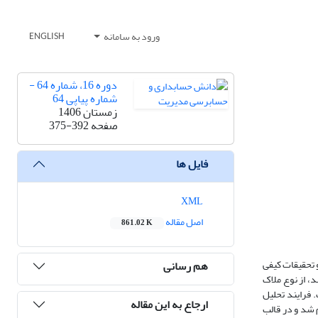
ورود به سامانه
ENGLISH
دوره 16، شماره 64 -
شماره پیاپی 64
زمستان 1406
صفحه
375-392
فایل ها
XML
اصل مقاله
861.02 K
 تحقیقات کیفی
هم رسانی
، از نوع ملاک
 فرایند تحلیل
ارجاع به این مقاله
 شد و در قالب