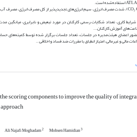
شاخص های زیست محیطی عبارتند از: میزان انتشار گازهای گلخانه‌ای (CO₂, CH₄, N₂O)، شدت مصرف انرژی، سهم انرژی‌های تجدیدپذیر از کل مصرف انرژی
 شرایط کاری، تعداد شکایات رسمی کارکنان در مورد تبعیض و نابرابری، میانگین مد
عت‌های آموزش کارکنان,...
ضور اعضای هیئت‌مدیره در جلسات، تعداد جلسات برگزار شده توسط کمیته‌های حساب
مالی و غیرمالی، امتیاز انطباق با مقررات ضد فساد و اخلاقی ,..
 the scoring components to improve the quality of integra
 approach
2
3
Ali Najafi Moghadam
Mohsen Hamidian