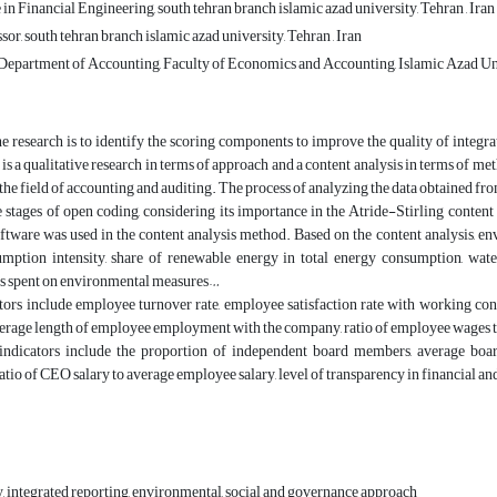
n Financial Engineering, south tehran branch islamic azad university, Tehran , Iran
sor, south tehran branch islamic azad university, Tehran , Iran
 Department of Accounting, Faculty of Economics and Accounting, Islamic Azad Un
e research is to identify the scoring components to improve the quality of integ
 is a qualitative research in terms of approach and a content analysis in terms of met
 the field of accounting and auditing. The process of analyzing the data obtained fro
 stages of open coding, considering its importance in the Atride-Stirling content
ware was used in the content analysis method. Based on the content analysis, en
mption intensity, share of renewable energy in total energy consumption, wate
sts spent on environmental measures…
ators include employee turnover rate, employee satisfaction rate with working co
average length of employee employment with the company, ratio of employee wages 
ndicators include the proportion of independent board members, average boa
atio of CEO salary to average employee salary, level of transparency in financial an
, integrated reporting, environmental, social and governance approach