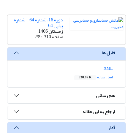
دوره 16، شماره 64 - شماره
پیاپی 64
زمستان 1406
صفحه
299-310
فایل ها
XML
اصل مقاله
538.97 K
هم رسانی
ارجاع به این مقاله
آمار