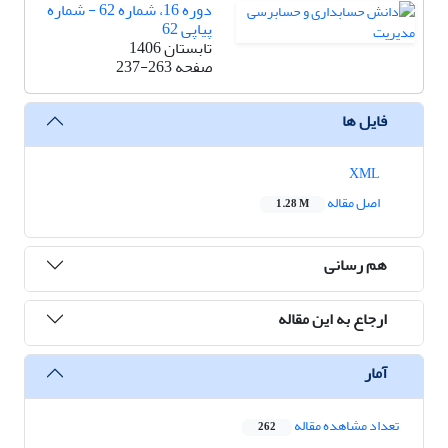
دوره 16، شماره 62 - شماره
پیاپی 62
تابستان 1406
صفحه
237-263
فایل ها
XML
اصل مقاله
1.28 M
هم رسانی
ارجاع به این مقاله
آمار
تعداد مشاهده مقاله
262