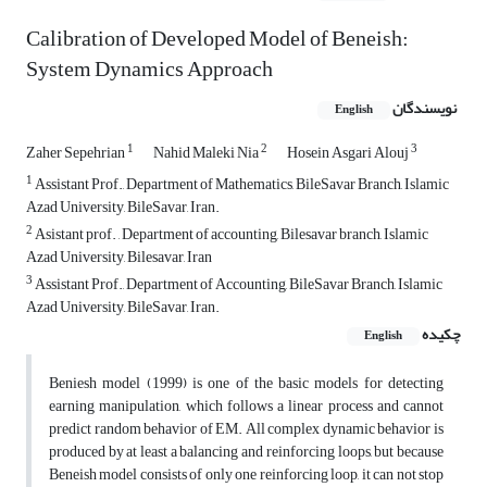
Calibration of Developed Model of Beneish:
System Dynamics Approach
نویسندگان
English
1
2
3
Zaher Sepehrian
Nahid Maleki Nia
Hosein Asgari Alouj
1
Assistant Prof., Department of Mathematics, BileSavar Branch, Islamic
Azad University, BileSavar, Iran.
2
Asistant prof. , Department of accounting, Bilesavar branch, Islamic
Azad University, Bilesavar, Iran
3
Assistant Prof., Department of Accounting, BileSavar Branch, Islamic
Azad University, BileSavar, Iran.
چکیده
English
Beniesh model (1999) is one of the basic models for detecting
earning manipulation, which follows a linear process and cannot
predict random behavior of EM. All complex dynamic behavior is
produced by at least a balancing and reinforcing loops, but because
Beneish model consists of only one reinforcing loop, it can not stop