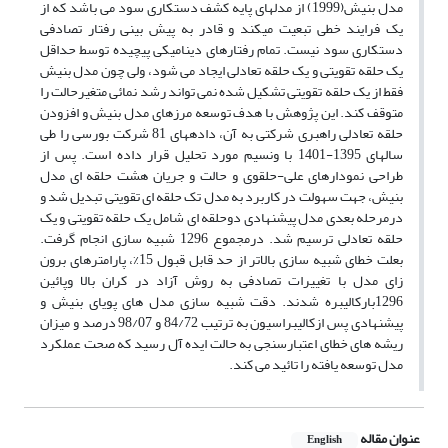
مدل بنیش(1999) از مدلهای پایه کشف دستکاری سود می باشد که از
یک فرایند خطی تبعیت میکند و قادر به پیش بینی رفتار تصادفی
دستکاری سود نیست. تمام رفتارهای دینامیکی پیچیده توسط حداقل
یک حلقه تقویتی و یک حلقه تعادلی ایجاد می شود، ولی چون مدل بنیش
فقط از یک حلقه تقویتی تشکیل شده نمی تواند رشد نمائی متغیرحالت را
متوقف کند. این پژوهش با هدف توسعه مرزهای مدل بنیش و افزودن
حلقه تعادلی راهبری شرکتی به آن، دادههای 81 شرکت بورسی را طی
سالهای 1395-1401 با ونسیم مورد تحلیل قرار داده است. پس از
طراحی نمودارهای علی-حلقوی و حالت و جریان هشت حلقه ای مدل
بنیش، جهت سهولت در کاربرد به مدل تک حلقه ای تقویتی تبدیل شد و
درمرحله بعدی مدل پیشنهادی دوحلقه ای شامل یک حلقه تقویتی و یک
حلقه تعادلی ترسیم شد. درمجموع 1296 شبیه سازی انجام گرفت.
بعلت خطای شبیه سازی بالاتر از حد قابل قبول 15%، پارامترهای برون
زای مدل با تغییرات تصادفی به روش آزاد در کران بالا وپائین
1296بارکالیبره شدند. دقت شبیه سازی مدل های پویای بنیش و
پیشنهادی پس ازکالیبراسیون به ترتیب 84/72 و 98/07 درصد و میزان
ریشه های خطای اعتبارسنجی به حالت ایده آل رسید که صحت عملکرد
مدل توسعه یافته را تائید می کند.
عنوان مقاله
English