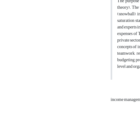
The purpose 
theory). The 
(snowball), 
saturation st
and experts i
expenses of T
private secto
concepts of i
teamwork, re
budgeting pr
level and orga
income manage