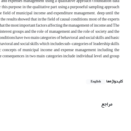
nue and expenses management using a qualitative approach (foundation data
 this purpose, in the qualitative part, using a purposeful sampling approach
he field of municipal income and expenditure management. deep until the
the results showed that in the field of causal conditions, most of the experts
that the most important factors affecting the management of income and The
f interest groups and the role of management and the role of society and the
ditions have two main categories of behavioral and social skills and basic
ioral and social skills, which includes sub-categories of leadership skills,
basic concepts of municipal income and expense management, including the
 consequences in two main categories include individual level and group
کلیدواژه‌ها
English
مراجع