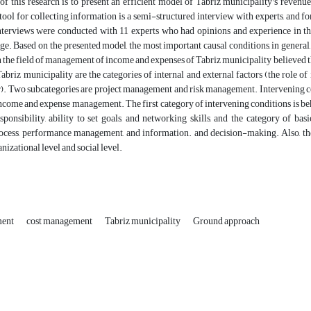
of this research is to present an efficient model of Tabriz municipality's reve
tool for collecting information is a semi-structured interview with experts, and for
interviews were conducted with 11 experts who had opinions and experience in t
age. Based on the presented model, the most important causal conditions, in general, 
n the field of management of income and expenses of Tabriz municipality believed 
abriz municipality are the categories of internal and external factors (the role o
r). Two subcategories are project management and risk management. Intervening con
ncome and expense management. The first category of intervening conditions is behav
sponsibility, ability to set goals, and networking skills, and the category of 
ocess, performance management, and information. and decision-making. Also, the
nizational level and social level.
ment
cost management
Tabriz municipality
Ground approach