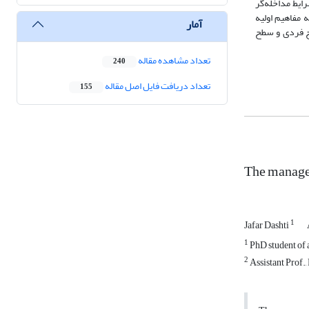
ایط مداخله‌گر
 مفاهیم اولیه
آمار
ح فردی و سطح
تعداد مشاهده مقاله
240
تعداد دریافت فایل اصل مقاله
155
The manage
1
Jafar Dashti
1
PhD student of 
2
Assistant Prof.,