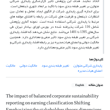
اتخاذ نمایند. هدف این پژوهش تاثیر گزارشگری پایداری شرکتی
متوازن بر تغییر طبقه بندی سود با تاکید بر ابعاد تئوری ذینفعان است.
برای اندازه گیری پایداری شرکت از الگوی ایجاد تعامل و تعادل بین
انتظارات ذینفعان و ظرفیت های شرکت در رابطه با افشای مولفه های
مرتبط با پایداری شرکتی استفاده شده است. نمونه‌ آماری پژوهش
شامل 116 شرکت پذیرفته شده در بورس اوراق بهادار تهران طی
سال‌های 1395 تا 1401 می‌باشد. نتایج نشان می‌دهد که افشاء پایداری
شرکتی بر تغییر طبقه بندی سود تاثیر منفی و معناداری دارد. همچنین
مالکیت دولتی و اعضای هیات‌مدیره نیز بر رابطه افشاء پایداری شرکتی و
تغییر طبقه بندی سود تاثیر منفی و معناداری دارد.
کلیدواژه‌ها
پایداری شرکتی متوازن
تغییر طبقه بندی سود
مالکیت دولتی
مالکیت
اعضای هیات مدیره
عنوان مقاله
English
The impact of balanced corporate sustainability
reporting on earning classification Shifting
Emphasizing the stakeholders theory dimensions