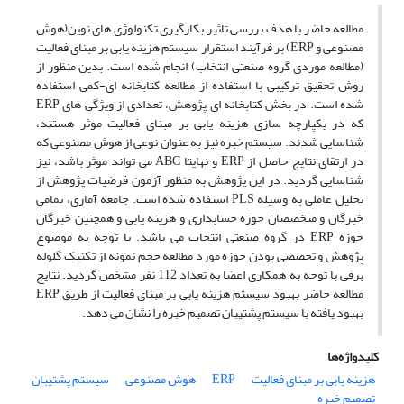
مطالعه حاضر با هدف بررسی تاثیر بکارگیری تکنولوژی های نوین(هوش
مصنوعی و ERP) بر فرآیند استقرار سیستم هزینه یابی بر مبنای فعالیت
(مطالعه موردی گروه صنعتی انتخاب) انجام شده است. بدین منظور از
روش تحقیق ترکیبی با استفاده از مطالعه کتابخانه ای-کمی استفاده
شده است. در بخش کتابخانه ای پژوهش، تعدادی از ویژگی های ERP
که در یکپارچه سازی هزینه یابی بر مبنای فعالیت موثر هستند،
شناسایی شدند. سیستم خبره نیز به عنوان نوعی از هوش مصنوعی که
در ارتقای نتایج حاصل از ERP و نهایتا ABC می تواند موثر باشد، نیز
شناسایی گردید. در این پژوهش به منظور آزمون فرضیات پژوهش از
تحلیل عاملی به وسیله PLS استفاده شده است. جامعه آماری، تمامی
خبرگان و متخصصان حوزه حسابداری و هزینه یابی و همچنین خبرگان
حوزه ERP در گروه صنعتی انتخاب می باشد. با توجه به موضوع
پژوهش و تخصصی بودن حوزه مورد مطالعه حجم نمونه از تکنیک گلوله
برفی با توجه به همکاری اعضا به تعداد 112 نفر مشخص گردید. نتایج
مطالعه حاضر بهبود سیستم هزینه یابی بر مبنای فعالیت از طریق ERP
بهبود یافته با سیستم پشتیبان تصمیم خبره را نشان می دهد.
کلیدواژه‌ها
هزینه یابی بر مبنای فعالیت
ERP
هوش مصنوعی
سیستم پشتیبان
تصمیم خبره