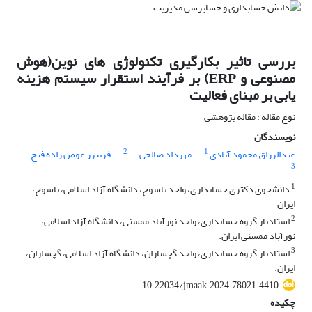
بررسی تاثیر بکارگیری تکنولوژی های نوین(هوش
مصنوعی و ERP) بر فرآیند استقرار سیستم هزینه
یابی بر مبنای فعالیت
نوع مقاله : مقاله پژوهشی
نویسندگان
2
1
عبدالرزاق محمود آبادی
مهرداد صالحی
فریبرز عوض زاده فتح
3
1
دانشجوی دکتری حسابداری، واحد یاسوج، دانشگاه آزاد اسلامی، یاسوج،
ایران
2
استادیار گروه حسابداری، واحد نورآباد ممسنی، دانشگاه آزاد اسلامی،
نورآباد ممسنی ایران.
3
استادیار گروه حسابداری، واحد گچساران، دانشگاه آزاد اسلامی، گچساران،
ایران.
10.22034/jmaak.2024.78021.4410
چکیده