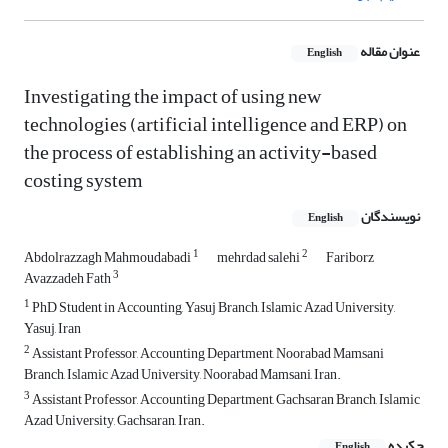
عنوان مقاله
English
Investigating the impact of using new
technologies (artificial intelligence and ERP) on
the process of establishing an activity-based
costing system
نویسندگان
English
1
2
Abdolrazzagh Mahmoudabadi
mehrdad salehi
Fariborz
3
Avazzadeh Fath
1
PhD Student in Accounting, Yasuj Branch, Islamic Azad University,
Yasuj, Iran
2
Assistant Professor, Accounting Department, Noorabad Mamsani
Branch, Islamic Azad University, Noorabad Mamsani, Iran.
3
Assistant Professor, Accounting Department, Gachsaran Branch, Islamic
Azad University, Gachsaran, Iran.
چکیده
English