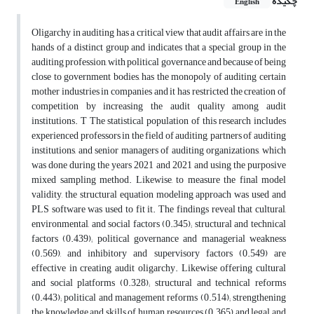
چکیده
English
Oligarchy in auditing has a critical view that audit affairs are in the
hands of a distinct group and indicates that a special group in the
auditing profession, with political governance and because of being
close to government bodies, has the monopoly of auditing certain
mother industries in companies and it has restricted the creation of
competition by increasing the audit quality among audit
institutions. T The statistical population of this research includes
experienced professors in the field of auditing, partners of auditing
institutions, and senior managers of auditing organizations, which
was done during the years 2021 and 2021 and using the purposive
mixed sampling method. Likewise, to measure the final model
validity, the structural equation modeling approach was used and
PLS software was used to fit it. The findings reveal that cultural,
environmental, and social factors (0.345); structural and technical
factors (0.439); political governance and managerial weakness
(0.569), and inhibitory and supervisory factors (0.549) are
effective in creating audit oligarchy. Likewise offering cultural
and social platforms (0.328); structural and technical reforms
(0.443); political and management reforms (0.514); strengthening
the knowledge and skills of human resources (0.365) and legal and