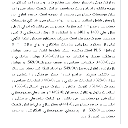
به ارکان دولتی، انحصار حسابرسی صنایع خاص و مادر را در شرکتها بر
عهده داشته و ایجاد رقابت به واسطه افزایش کیفیت حسابرسی را در
میان موسسات حسابرسی محدود تر نموده است. جامعه آماری این
پژوهش شامل اساتید مجرب در حوزه حسابرسی، شرکای مؤسسات
حسابرسی و مدیران ارشد سازمان حسابرسی می‌باشد که اجرای آن طی
سال های 1400 و 1401 و با استفاده از روش نمونه‌گیری ترکیبی
هدفمند، صورت پذیرفته است. همچنین به‌منظور سنجش اعتبار الگوی
نهایی از رویکرد مدل‌یابی معادلات ساختاری و برای برازش آن از
نرم‌افزار PLS استفاده‌شده است. یافته‌ها نشان می دهد، عوامل
فرهنگی، محیطی و اجتماعی به میزان(345/0)؛ عوامل ساختاری و
فنی(439/0)؛ حکمرانی سیاسی و ضعف مدیریتی(569/0) و عوامل
بازدارنده و نظارتی به میزان(549/0) در ایجاد الیگارشی حسابرسی موثر
می باشند. همچنین فراهم نمودن بستر فرهنگی و اجتماعی به
میزان(328/0)؛ اصلاحات ساختاری و فنی(443/0)؛ اصلاحات سیاسی و
مدیریتی(514/0)؛ تقویت دانش و مهارت نیروی انسانی(365/0) و
اصلاحات قانونی و نظارتی به میزان (492/0) از راهبردهای محدودسازی
الیگارشی درحسابرسی می باشد؛ در نهایت پیامدهای فرهنگی و
اجتماعی بر حرفه حسابرسی(441/0) و بسترسازی برای افزایش کیفیت
حسابرسی(532/0) از پیامدهای محدودسازی الیگارشی درحرفه
حسابرسی تبیین گردید.