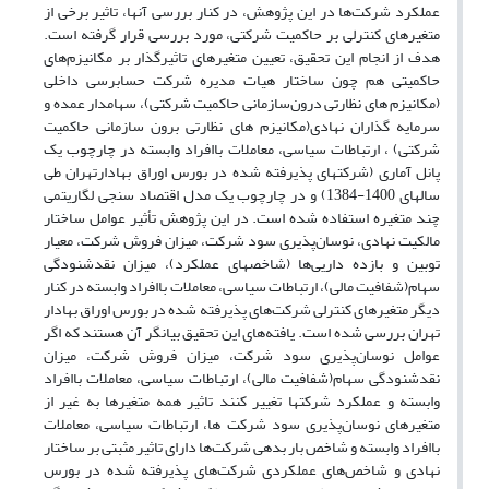
عملکرد شرکت‌ها در این پژوهش، در کنار بررسی آنها، تاثیر برخی از
متغیرهای کنترلی بر حاکمیت شرکتی، مورد بررسی قرار گرفته است.
هدف از انجام این تحقیق، تعیین متغیرهای تاثیرگذار بر مکانیزم‌های
حاکمیتی هم چون ساختار هیات مدیره شرکت حسابرسی داخلی
(مکانیزم های نظارتی درون‌سازمانی حاکمیت شرکتی)‌، سهامدار عمده و
سرمایه گذاران نهادی(مکانیزم های نظارتی برون سازمانی حاکمیت
شرکتی) ، ارتباطات سیاسی، معاملات باافراد وابسته در چارچوب یک
پانل آماری (شرکتهای پذیرفته شده در بورس اوراق بهادارتهران طی
سالهای 1400-1384‌) و در چارچوب یک مدل اقتصاد سنجی لگاریتمی
چند متغیره استفاده شده است. در این پژوهش تأثیر عوامل‌ ساختار
مالکیت نهادی، نوسان‌پذیری سود شرکت، میزان فروش شرکت، معیار
توبین و بازده داریی‌ها (شاخصهای عملکرد)، میزان نقدشنودگی
سهام(شفافیت مالی)، ارتباطات سیاسی، معاملات باافراد وابسته در کنار
دیگر متغیرهای کنترلی شرکت‌های پذیرفته شده در بورس اوراق بهادار
تهران بررسی شده است. یافته‌های این تحقیق بیانگر آن هستند که اگر
عوامل‌ نوسان‌پذیری سود شرکت، میزان فروش شرکت، میزان
نقدشنودگی سهام(شفافیت مالی)، ارتباطات سیاسی، معاملات باافراد
وابسته و عملکرد شرکتها تغییر کنند تاثیر همه متغیرها به غیر از
متغیرهای نوسان‌پذیری سود شرکت ها، ارتباطات سیاسی، معاملات
باافراد وابسته و شاخص بار بدهی شرکت‌ها دارای تاثیر مثبتی بر ساختار
نهادی و شاخص‌های عملکردی شرکت‌های پذیرفته شده در بورس