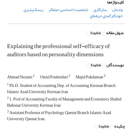
کلیدواژه‌ها
وجدان
سازگاری
شخصیت احساسی-متفکر
ریسک‌پذیری
خودکارآمدی حرفه‌ای
عنوان مقاله
English
Explaining the professional self-efficacy of
auditors based on personality dimensions
نویسندگان
English
1
2
3
Ahmad Nezami
Omid Pouheidari
Majid Pakdaman
1
Ph.D. Student of Accounting, Dep. of Accounting, Kerman Branch,
Islamic Azad University, Kerman, Iran
2
1. Prof of Accounting, Faculty of Management and Economics, Shahid
Bahonar University, Kerman, Iran
3
Assistant Professor of Psychology, Qaenat Branch, Islamic Azad
University, Qaenat, Iran.
چکیده
English