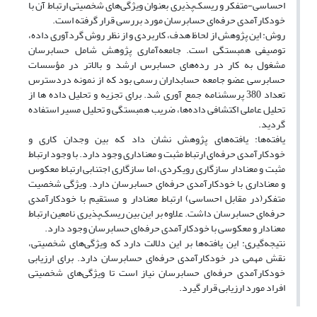
احساسی-متفکر و ریسک‌پذیری بعنوان ویژگی‌های شخصیتی ارتباط آن با
خودکارآمدی حرفه‌ای حسابرسان مورد بررسی قرار گرفته است.
روش: این پژوهش از لحاظ هدف، کاربردی و از نظر روش گردآوری داده،
توصیفی همبستگی است. جامعه‌آماری پژوهش شامل حسابرسان
مشغول به کار در رده‌های حسابرس ارشد و بالاتر در مؤسسات
حسابرسی عضو جامعه حسابداران رسمی‌ بود که از نمونه دردسترس
تعداد 380 پرسشنامه جمع آوری شد. برای تجزیه و تحلیل داده ها از
تحلیل عاملی اکتشافی داده‌ها، ضریب همبستگی و تحلیل مسیر استفاده
گردید.
یافته‌ها: یافته‌های پژوهش نشان داد که بین وجدان کاری و
خودکارآمدی حرفه‌ای ارتباط مثبت و معناداری وجود دارد. با وجود ارتباط
مثبت و معنادار سازگاری رویکردی، اما سازگاری اجتنابی ارتباط معکوس
و معناداری با خودکارآمدی حرفه‌ای حسابرسان دارد. ویژگی شخصیت
متفکر(در مقابل احساسی) ارتباط معنادار و مستقیم با خودکارآمدی
حرفه‌ای حسابرسان داشت. علاوه بر این بین ریسک‌پذیری نامعین ارتباط
معنادار و معکوسی با خودکارآمدی حرفه‌ای حسابرسان وجود دارد.
نتیجه‌گیری: این یافته‌ها بر این دلالت دارد که ویژگی‌های شخصیتی،
نقش مهمی در خودکارآمدی حرفه‌ای حسابرسان دارد. برای ارزیابی
خودکارآمدی حرفه‌ای حسابرسان نیاز است تا ویژگی‌های شخصیتی
افراد مورد ارزیابی قرار گیرد.