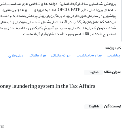
پژوهش شناسایی ساختار(ابعاداصلی)، مولفه ها و شاخص های متناسب باشرایط م
نهادهای بین‌المللی نظیر OECD، FATF، اتحادیه ارو
پولشویی در سازمان امورمالیاتی و با بهره‌گیری از روش پیماشی مصاحبه نیمه‌سا
می‌دهد که عامل‌های اثرگذار، در 5 بُعد اصلی شامل ش
استخراج شده نیز 80 شاخص مورد تأیید ایشان قرارگرفته است.
کلیدواژه‌ها
پولشویی
مبارزه با پولشویی
جرائم مالیاتی
فرار مالیاتی
دلفی فازی
عنوان مقاله
English
oney laundering system In the Tax Affairs
نویسندگان
English
ran