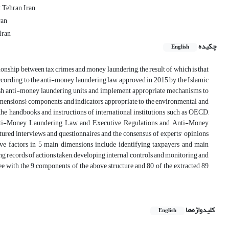
 Tehran, Iran
ran
Iran
چکیده
English
ionship between tax crimes and money laundering, the result of which is that
ccording to the anti-money laundering law approved in 2015 by the Islamic
blish anti-money laundering units and implement appropriate mechanisms to
 dimensions), components and indicators appropriate to the environmental and
he handbooks and instructions of international institutions such as OECD,
e Anti-Money Laundering Law and Executive Regulations and Anti-Money
ured interviews and questionnaires and the consensus of experts' opinions
tive factors in 5 main dimensions include identifying taxpayers and main
ng records of actions taken, developing internal controls and monitoring and
e with the 9 components of the above structure and 80 of the extracted 89
کلیدواژه‌ها
English