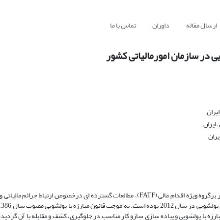
ارسال مقاله
داوران
تماس با ما
یی در سازمان امورمالیاتی کشور
یران
 ایران
یران
سازمان همکاری و توسعه اقتصادی(OECD)، به عنوان یکی ازنهادهای تأثیرگذار برگروه ویژه اقدام مالی (FATF)، مطالعات گسترده ای درخصوص ار
رزه با پولشویی و پیاده سازی سازو کار مناسب در جلوگیری، کشف و مقابله با آن گردیده