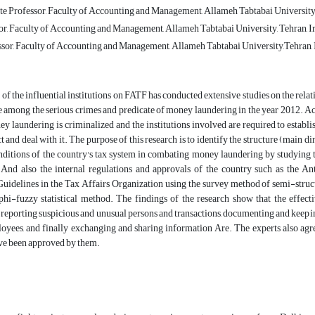
te Professor, Faculty of Accounting and Management, Allameh Tabtabai University,
or, Faculty of Accounting and Management, Allameh Tabtabai University, Tehran, I
ssor, Faculty of Accounting and Management, Allameh Tabtabai University,Tehran, 
f the influential institutions on FATF has conducted extensive studies on the relat
e among the serious crimes and predicate of money laundering in the year 2012. A
ey laundering is criminalized and the institutions involved are required to esta
ct and deal with it. The purpose of this research is to identify the structure (main
ditions of the country's tax system in combating money laundering by studying t
 And also the internal regulations and approvals of the country such as th
uidelines in the Tax Affairs Organization using the survey method of semi-struct
phi-fuzzy statistical method. The findings of the research show that the effec
, reporting suspicious and unusual persons and transactions, documenting and keepi
oyees, and finally exchanging and sharing information Are. The experts also agre
ave been approved by them.