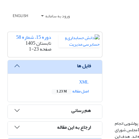
ورود به سامانه
ENGLISH
دوره 15، شماره 58
تابستان 1405
صفحه
1-23
فایل ها
XML
اصل مقاله
1.23 M
هم رسانی
تباط جرائم مالیاتی و پولشویی انجام
ارجاع به این مقاله
داده که ماحصل آن قرار گرفتن جرائم مالیاتی در عداد جرائم جدی و منشاء برای پولشویی در سال 2012 بوده است. به موجب قانون مبارزه با پولشویی مصوب سال 1386مجلسِ شورای
 اند. هدف این