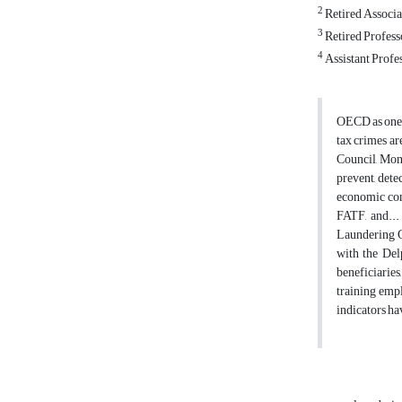
2
Retired Associa
3
Retired Profess
4
Assistant Profe
OECD as one o
tax crimes ar
Council, Mon
prevent, dete
economic con
FATF, and...
Laundering G
with the Del
beneficiaries
training empl
indicators h