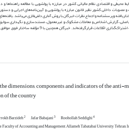
حیطی و اقتصادی نظام مالیاتی کشور در مبارزه با پولشویی با مطالعه راهنماها و د
پا و ..... و همچنین مقرّرات و مصوبات داخلی کشور نظیر قانون مبارزه با پولشویی و آیین‌نامه‌های اجرایی و دس
ختاریافته وپرسشنامه و اجماع نظرات خبرگان با روش آماری دلفی‌فازی می‌باشد. یافته‌ه
ناسایی مودیان و ذینفعان اصلی، گزارش اشخاص و معاملات مشکوک و غیرمعمول، مستندسازی و نگهداری سوابق
 the dimensions, components and indicators of the anti-m
n of the country
2
3
4
rrokh Barzideh
Jafar Babajani
Roohollah Seddighi
, Faculty of Accounting and Management, Allameh Tabatabai University, Tehran, I