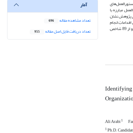
ستورالعمل‌های
آمار
تورالعمل مبارزه با
ای پژوهش نشان
تعداد مشاهده مقاله
696
ِ اقداماتِ انجام
شده، تدوین کنترل‌های داخلی و نظارت و آموزشِ کارکنان و بالاخره تبادل و به اشتراک‌گذاری اطّلاعات قرارگرفته‌اند. خبرگان همچنین با 9 مؤلفه ساختار فوق موافق و از 89 شاخص
تعداد دریافت فایل اصل مقاله
955
Identifying
Organizatio
1
َAli Arabi
Fa
1
Ph.D. Candidate