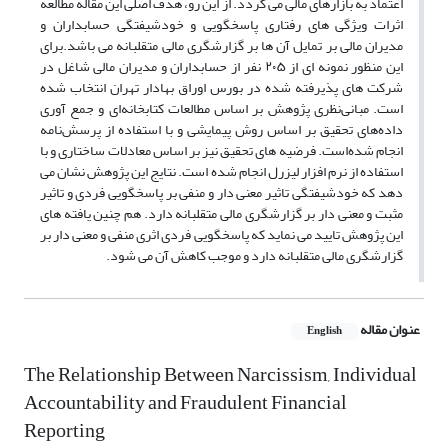
اعتماد به بازارهای مالی می گردد. از این رو، هدف اصلی این مقاله مطالعه
اثرات ویژگی های رفتاری پاسخگویی و خودشیفتگی حسابداران و
مدیران مالی بر تمایل آن ها بر گزارشگری مالی متقلبانه می باشد.برای
این منظور نمونه ای از ۲۰۵ نفر از حسابداران و مدیران مالی شاغل در
شرکت های پذیرفته شده در بورس اوراق بهادار تهران انتخاب شده
است. مبانی‌نظری پژوهش بر اساس مطالعات کتابخانه‌ای و جمع آوری
داده‌های تحقیق بر اساس روش پیمایشی و با استفاده از پرسش‌نامه
انجام شده‌است. فرضیه های تحقیق نیز بر اساس معادلات ساختاری و با
استفاده از نرم افزار لیزرل انجام شده است. نتایج این پژوهش نشان می
دهد که خودشیفتگی تاثیر معنی دار و منفی بر پاسخگویی فردی و تاثیر
مثبت و معنی دار بر گزارشگری مالی متقلبانه دارد. هم چنین یافته های
این پژوهش تایید می نماید که پاسخگویی فردی اثری منفی و معنی دار بر
گزارشگری مالی متقلبانه دارد و موجب کاهش آن می شود.
عنوان مقاله
English
The Relationship Between Narcissism, Individual
Accountability and Fraudulent Financial
Reporting