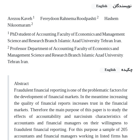
نویسندگان
English
1
2
Arezou Kaveh
Fereydoon Rahnema Roodpashti
Hashem
2
Nikoomaram
1
PhD student of Accounting, Faculty of Economics and Management,
Science and Research Branch, Islamic Azad University, Tehran, Iran.
2
Professor, Department of Accounting, Faculty of Economics and
Management, Science and Research Branch, Islamic Azad University,
Tehran, Iran.
چکیده
English
Abstract
Fraudulent financial reporting is one of the problematic factors for
the development of financial markets. In the meantime, increasing
the quality of financial reports increases trust in the financial
markets. Therefore, the main purpose of this paper is to study the
effects of accountability and narcissism characteristics of
accountants and financial managers on their willingness to
fraudulent financial reporting. For this purpose, a sample of 205
accountants and financial managers working in listed firms has