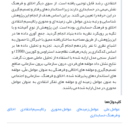
انتقادی، رشد قابل توجهی یافته است. از سوی دیگر اخلاق و فرهنگ
نقش مهمی در حسابداری دارند زیرا استانداردهای رفتار و تصمیم گیری
در این حرفه را تعیین می کنند. بر این اساس هدف از انجام این پژوهش
شناسایی و رتبه بندی عوامل علی، زمینه ای و محوری رئالیسیم انتقادی
اخلاق و فرهنگ حسابداری بوده است. این پژوهش از نوع آمیخته و با
تکیه بر رویکرد نظریه داده بنیاد انجام گردید. جمع آوری داده ها در
این پژوهش، از طریق مصاحبه ساختاریافته عمیق با خبرگان تا حصول به
اشباع نظری تا نفر پانزدهم انجام گردید. تجزیه و تحلیل داده ها بر
اساس کدگذاری بر پایه رهیافت نظام مند استراوس و کوربین (1998) و
اعتبار سنجی مدل ارایه شده با استفاده از تحلیل عاملی صورت گرفت.
نتایج نشان داد مولفه های فردی، درون سازمانی، برون سازمانی، منافع
تصمیم گیری و مولفه های اخلاقی و فرهنگی به عنوان عوامل علّی، مولفه
های استانداردهای پذیرفته شده، اخلاق و فرهنگ، سازمانی و اجتماعی
به عنون عوامل زمینه ای و مولفه های تفکر انتقادی به عنوان عوامل
محوری در مدل ارایه شده می باشند.
کلیدواژه‌ها
عوامل علی
عوامل زمینه‌ای
عوامل محوری
رئالیسیم انتقادی
اخلاق
و فرهنگ حسابداری