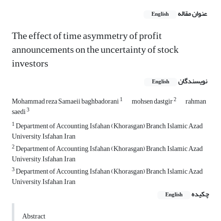
عنوان مقاله
English
The effect of time asymmetry of profit
announcements on the uncertainty of stock
investors
نویسندگان
English
1
2
Mohammad reza Samaeii baghbadorani
mohsen dastgir
rahman
3
saedi
1
Department of Accounting, Isfahan (Khorasgan) Branch, Islamic Azad
University, Isfahan ,Iran
2
Department of Accounting, Isfahan (Khorasgan) Branch, Islamic Azad
University, Isfahan ,Iran
3
Department of Accounting, Isfahan (Khorasgan) Branch, Islamic Azad
University, Isfahan ,Iran
چکیده
English
Abstract