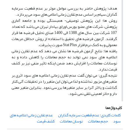
هدف: پژوهش حاضر به بررسی عوامل موثر بر عدم قطعیت سرمایه
گذاران سهام بر اساس عدم تقارن زمانی اعلامی های سود می پردازد.
روش ها: این پژوهش توصیفی- همبستگی بوده و جامعه آماری
پژوهش، شرکت های عضو بورس اوراق بهادار تهران می باشد که تعداد
107 شرکت بین سال های 1388 الی 1400 مبنای تحلیل فرضیه ها قرار
گرفتند. آزمون فرضیه های تحقیق با استفاده از روش حداقل مربعات
معمولی و به کمک نرم افزار Stat Plus صورت پذیرفت.
یافته ها: نتایج آزمون فرضیه ها نشان می دهد که عدم تقارن زمانی
اعلامیه های سود نمی تواند نه حجم معاملات را کاهش داده و نه
نوسانات معاملات را افزایش دهد ضمن اینکه تاثیر منفی نیز بر کشف
قیمت ندارد.
نتیجه گیری: می توان گفت عدم تقارن زمانی اعلامیه های سود اثری بر
متغیرهای مزبور نداشته و لذا می توان این متغیر را در تحقیقات آتی کنار
گذاشت و یا اثر آنرا بر سایر متغیرها بررسی نمود. بنابراین متغیر معنی
دار و حائز اهمیتی تلقی نمی شود.
کلیدواژه‌ها
کلمات کلیدی: عدم قطعیت سرمایه گذاران
عدم تقارن زمانی اعلامیه های
سود
حجم معاملات
نوسان معاملات
کشف قیمت