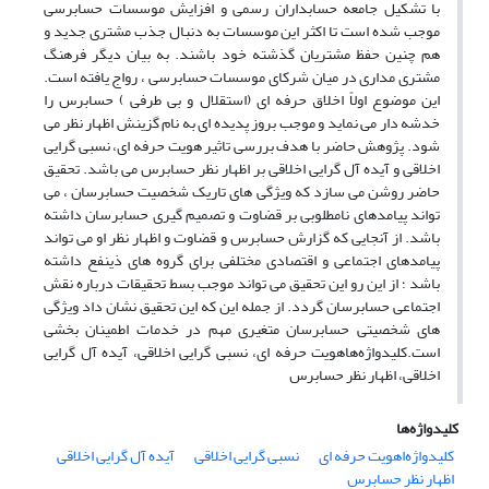
با تشکیل جامعه حسابداران رسمی و افزایش موسسات حسابرسی
موجب شده است تا اکثر این موسسات به دنبال جذب مشتری جدید و
هم چنین حفظ مشتریان گذشته خود باشند. به بیان دیگر فرهنگ
مشتری مداری در میان شرکای موسسات حسابرسی ، رواج یافته است.
این موضوع اولاً اخلاق حرفه ای (استقلال و بی طرفی ) حسابرس را
خدشه دار می نماید و موجب بروز پدیده ای به نام گزینش اظهار نظر می
شود. پژوهش حاضر با هدف بررسی تاثیر هویت حرفه ای، نسبی گرایی
اخلاقی و آیده آل گرایی اخلاقی بر اظهار نظر حسابرس می باشد. تحقیق
حاضر روشن می سازد که ویژگی های تاریک شخصیت حسابرسان ، می
تواند پیامدهای نامطلوبی بر قضاوت و تصمیم گیری حسابرسان داشته
باشد. از آنجایی که گزارش حسابرس و قضاوت و اظهار نظر او می تواند
پیامدهای اجتماعی و اقتصادی مختلفی برای گروه های ذینفع داشته
باشد ؛ از این رو این تحقیق می تواند موجب بسط تحقیقات درباره نقش
اجتماعی حسابرسان گردد. از جمله این که این تحقیق نشان داد ویژگی
های شخصیتی حسابرسان متغیری مهم در خدمات اطمینان بخشی
است.کلیدواژه‌هاهویت حرفه ای، نسبی گرایی اخلاقی، آیده آل گرایی
اخلاقی، اظهار نظر حسابرس
کلیدواژه‌ها
کلیدواژه‌اهویت حرفه ای
نسبی گرایی اخلاقی
آیده آل گرایی اخلاقی
اظهار نظر حسابرس