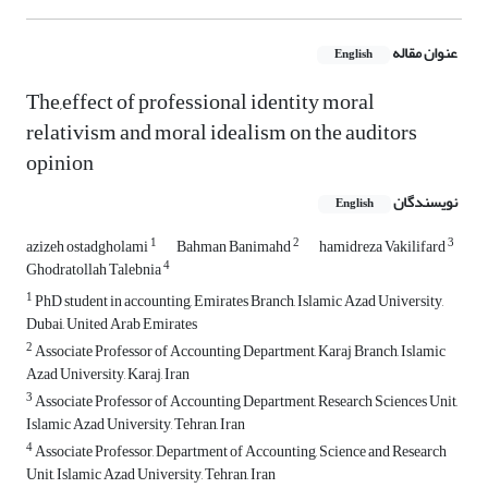
عنوان مقاله
English
The,effect of professional identity moral
relativism and moral idealism on the auditors
opinion
نویسندگان
English
1
2
3
azizeh ostadgholami
Bahman Banimahd
hamidreza Vakilifard
4
Ghodratollah Talebnia
1
PhD student in accounting, Emirates Branch, Islamic Azad University,
Dubai, United Arab Emirates
2
Associate Professor of Accounting Department, Karaj Branch, Islamic
Azad University, Karaj, Iran
3
Associate Professor of Accounting Department, Research Sciences Unit,
Islamic Azad University, Tehran, Iran
4
Associate Professor, Department of Accounting, Science and Research
Unit, Islamic Azad University, Tehran, Iran