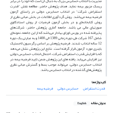
مدیریت با انتخاب حسابرس بزرگ به دنبال آن است که خود را در برابر
ریسک مزبور بیمه نماید. هدف پژوهش حاضر، مطالعه نقش "قدرت
استقراض شرکت" در انتخاب حسابرس دولتی در راستای آزمون
فرضیه بیمه می‌باشد. روش گردآوری اطلاعات در بخش مبانی نظری از
روش کتابخانه‌ای و در بخش آزمون فرضیات از روش اسنادکاوی
صورتهای مالی می باشد. جامعه آماری پژوهش حاضر، شرکت‌های
پذیرفته شده در بورس اوراق بهادار می‌باشد که از این جامعه، نمونه‌‌ای
شامل 167 شرکت طی دوره زمانی 1389 الی 1400 و به عبارتی یک دوره
12 ساله انتخاب شدند. فرضیه پژوهش بر اساس رگرسیون لاجستیک
باینری مورد آزمون قرار گرفته است. نتایج این پژوهش نشان می‌دهد
که با افزایش قدرت استقراض شرکت، احتمال انتخاب حسابرس دولتی
نیز افزایش می‌یابد. یافته های این پژوهش ضمن تایید فرضیه بیمه در
انتخاب حسابرس دولتی، می‌تواند موجب بسط و گسترش مبانی نظری
پژوهش‌های گذشته در انتخاب حسابرس باشد.
کلیدواژه‌ها
قدرت استقراض
حسابرس دولتی
فرضیه بیمه
عنوان مقاله
English