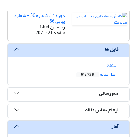
دوره 14، شماره 56 - شماره
پیاپی 56
زمستان 1404
صفحه
207-221
فایل ها
XML
اصل مقاله
642.75 K
هم رسانی
ارجاع به این مقاله
آمار