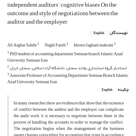
independent auditors' cognitive biases On the
outcome and style of negotiations between the
auditor and the employer
نویسندگان
English
1
2
3
Ali Asghar Salehi
Naghi Fazeli
khosro faghani makrani
1
PhD student of accounting department, Semnan branch, Islamic Azad
University, Semnan, Iran
2
استادیار گروه حسابداری، واحد سمنان، دانشگاه آزاد اسلامی، سمنان، ایران
3
Associate Professor of Accounting Department, Semnan Branch, Islamic
Azad University, Semnan, Iran
چکیده
English
In many researches, there are evidences that show that the existence
of conflict between the auditor and the employer can complicate
the audit work, it is necessary to negotiate between them in the
process of handling the accounts in order to manage the conflict.
The negotiation begins when the management of the business
owner chooses a procedure for accounting that is not in accordance