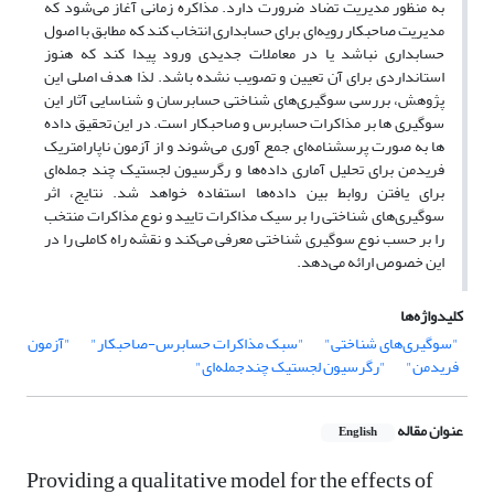
به منظور مدیریت تضاد ضرورت دارد. مذاکره زمانی آغاز می‌شود که
مدیریت صاحبکار رویه‌ای برای حسابداری انتخاب کند که مطابق با اصول
حسابداری نباشد یا در معاملات جدیدی ورود پیدا کند که هنوز
استانداردی برای آن تعیین و تصویب نشده باشد. لذا هدف اصلی این
پژوهش، بررسی سوگیری‌های شناختی حسابرسان و شناسایی آثار این
سوگیری ها بر مذاکرات حسابرس و صاحبکار است. در این تحقیق داده
ها به صورت پرسشنامه‌ای جمع آوری می‌شوند و از آزمون ناپارامتریک
فریدمن برای تحلیل آماری داده‌ها و رگرسیون لجستیک چند جمله‌ای
برای یافتن روابط بین داده‌ها استفاده خواهد شد. نتایج، اثر
سوگیری‌های شناختی را بر سیک مذاکرات تایید و نوع مذاکرات منتخب
را بر حسب نوع سوگیری شناختی معرفی می‌کند و نقشه راه کاملی را در
این خصوص ارائه می‌دهد.
کلیدواژه‌ها
"سوگیری‌های شناختی"
"سبک مذاکرات حسابرس-صاحبکار"
"آزمون
فریدمن"
"رگرسیون لجستیک چند‌جمله‌ای"
عنوان مقاله
English
Providing a qualitative model for the effects of