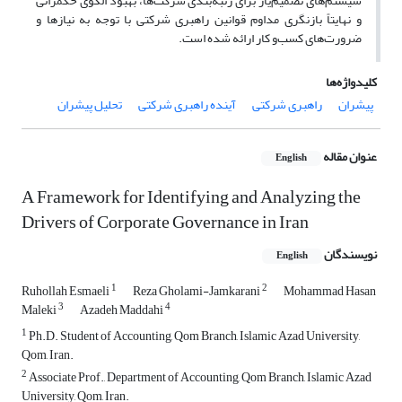
سیستم‌های تصمیم‌یار برای رتبه‌بندی شرکت‌ها، بهبود الگوی حکمرانی
و نهایتاً بازنگری مداوم قوانین راهبری شرکتی با توجه به نیازها و
ضرورت‌های کسب‌و کار ارائه شده است.
کلیدواژه‌ها
پیشران
راهبری شرکتی
آینده راهبری شرکتی
تحلیل پیشران
عنوان مقاله
English
A Framework for Identifying and Analyzing the
Drivers of Corporate Governance in Iran
نویسندگان
English
1
2
Ruhollah Esmaeli
Reza Gholami-Jamkarani
Mohammad Hasan
3
4
Maleki
Azadeh Maddahi
1
Ph.D. Student of Accounting, Qom Branch, Islamic Azad University,
Qom, Iran.
2
Associate Prof., Department of Accounting, Qom Branch, Islamic Azad
University, Qom, Iran.