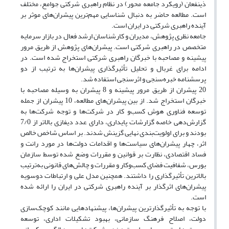
ذینفعان (رویکرد جامعه محور) در نظام راهبری شرکتی جوامع، مختلف
است. مطالعه حاضر به دنبال شناسایی مهم‌ترین پیشران‌های موثر بر
آینده راهبری شرکتی در ایران است.
جامعه نظری پژوهش، مدیران و کارشناسان ارشد فعال در بازار سرمایه
متخصص در راهبری شرکتی است. پیشران‌های پژوهش از طریق مرور
پیشینه و مصاحبه با خبرگان راهبری شرکتی استخراج شده است. در
ادامه برای غربال و تحلیل تأثیرگذاری پیشران‌ها به ترتیب از دو
پرسشنامه خبره‌سنجی و اثرسنجی استفاده شد.
20 پیشران از طریق مرور پیشینه و 8 پیشران به وسیله مصاحبه با
خبرگان استخراج شد. از بین پیشران‌های مطالعه، 10 پیشران از جمله
توسعه فناوری هوش کسب‌و کار در شرکت‌ها و توجه شرکت‌ها به
گزارش‌دهی خاصه گزارشات پایداری، دارای عدد دیفازی بالاتر از 7/0
بودند و برای اولویت‌بندی نهایی گزینش شدند. بر اساس شاخص خالص
اثر، چهار پیشران‌های سیاست‌ها و اقدامات دولت‌ها در مورد رانت و
فساد اقتصادی، نظارت بر قوانین و مقررات وضع شده توسط سازمان
بورس، شفافیت فضای کسب‌و‌کار و مقررات و چالش‌های قانونی به‌ترتیب
بالاترین تأثیرگذاری را داشتند. همچنین مدل علی و ارتباطات دوسویه
پیشران‌های اثرگذار بر آینده راهبری شرکتی در ایران را ارائه شده
است.
با توجه به تأثیرگذارترین پیشران‌ها، پیشنهادهایی مانند کوچک‌سازی
دولت، اصلاح فرهنگ سازمانی، بهبود تشکیلات اداری، توسعه