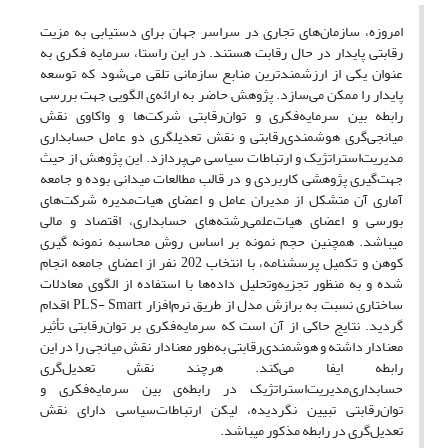
امروزه، سازمان‌‌های تجاری در سراسر جهان برای دستیابی به مزیت
رقابتی پایدار در حال رقابت هستند. در این راستا، سرمایه فکری به
عنوان یکی از ارزشمندترین منابع سازمانی تلقی می‌شود که توسعه
پایدار را ممکن می‌سازد. پژوهش حاضر به ارائه‌ی الگویی جهت بررسی
رابطه بین سرمایه‌فکری و توان‌رقابتی شرکت‌ها و واکاوی نقش
میانجی‌گری هوشمندی‌رقابتی و نقش تعدیل‏گری دو عامل حسابداری
‌مدیریت‌استراتژیک و ارتباطات‌ سیاسی می‌پردازد. این پژوهش از حیث
جهت‌گیری پژوهشی کاربردی و در قالب مطالعات میدانی بوده و جامعه
آماری آن متشکل از مدیران عامل و اعضای هیات‌مدیره شرکت‌های
بورسی و اعضای هیات‌علمی‌رشته‌‌های حسابداری، اقتصاد و مالی
می‏باشد. همچنین حجم نمونه بر اساس روش محاسبه نمونه گیری
کوهن و تکمیل پرسشنامه، با انتخاب 202 نفر از اعضای جامعه انجام
شده و به منظور تجزیه‌و‌تحلیل داده‌ها با استفاده از الگوی معادلات
ساختاری نسبت به برازش مدل از طریق نرم‌افزار PLS- Smart اقدام
گردید. نتایج حاکی از آن است که سرمایه‌فکری بر توان‌رقابتی تأثیر
معنادار داشته و هوشمندی‌رقابتی به‌طور معنادار نقش میانجی را در این
رابطه ایفا می‌کند. هرچند نقش تعدیل‌گری
حسابداری‌مدیریت‌استراتژیک در رابطه‌ی بین سرمایه‌فکری و
توان‌رقابتی تبیین نگردیده، لیکن ارتباطات‌سیاسی دارای نقش
تعدیل‌گری در رابطه مذکور می‏باشد.