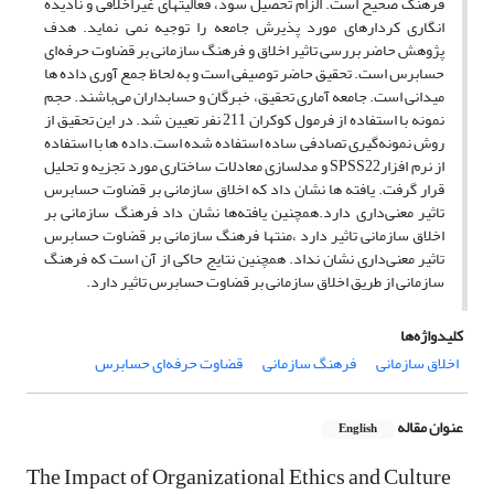
فرهنگ صحیح است. الزام تحصیل سود، فعالیتهای غیراخلاقی و نادیده
انگاری کردارهای مورد پذیرش جامعه را توجیه نمی نماید. هدف
پژوهش حاضر بررسی تاثیر اخلاق و فرهنگ سازمانی بر قضاوت حرفه‌ای
حسابرس است. تحقیق حاضر توصیفی است و به لحاظ جمع آوری داده ها
میدانی است. جامعه آماری تحقیق، خبرگان و حسابداران می‌باشند. حجم
نمونه با استفاده از فرمول کوکران 211 نفر تعیین شد. در این تحقیق از
روش نمونه‌گیری تصادفی ساده استفاده شده است.داده ها با استفاده
از نرم افزارSPSS22 و مدلسازی معادلات ساختاری مورد تجزیه و تحلیل
قرار گرفت. یافته ها نشان داد که اخلاق سازمانی بر قضاوت حسابرس
تاثیر معنی‌داری دارد.همچنین یافته‌ها نشان داد فرهنگ سازمانی بر
اخلاق سازمانی تاثیر دارد ،منتها فرهنگ سازمانی بر قضاوت حسابرس
تاثیر معنی‌داری نشان نداد. همچنین نتایج حاکی از آن است که فرهنگ
سازمانی از طریق اخلاق سازمانی بر قضاوت حسابرس تاثیر دارد.
کلیدواژه‌ها
اخلاق سازمانی
فرهنگ سازمانی
قضاوت حرفه‌ای حسابرس
عنوان مقاله
English
The Impact of Organizational Ethics and Culture