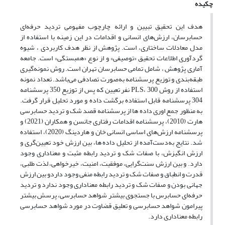
چکیده
هدف این تحقیق تبیین و ارائه چارچوب مفهومی تردید حرفه‌ای
حسابرسان، ارزش‌های انسانی و اقدامات در این زمینه با استفاده از
مدل معادلات ساختاری، است. پژوهش از نظر هدف کاربردی ، شیوه
گردآوری اطلاعات تحقیق «توصیفی» و از نوع «همبستگی» است. جامعه
آماری پژوهش ، شامل تمامی حسابرسان تهران است. روش نمونه‌گیری
طبقه‌بندی و توزیع پرسشنامه به‌صورت تصادفی می‌باشد. تعداد نمونه
استفاده از روش PLS، 300 نفر تعیین که پس از توزیع 350 پرسشنامه
304 پرسشنامه قابل استفاده برگشت داده و مورد تحلیل قرار گرفت.
به منظور جمع اوری داده ها از پرسشنامه قصد شک و تردید حسابرسی
هارت (2010)، پرسشنامه اقدامات رفتاری جانسن و همکاران (2021) و
پرسشنامه ارزش‌های اساسی انسانی خان و هاردینگ (2020)، استفاده
شد. نتایج به‌دست‌آمده از تحلیل داده ها، بین ارزش خود تعیین‌گری و
ارزش انگیزش، با صفات شک و تردید رابطه مثبت و معناداری وجود
دارد. و بین ارزش سنت‌گرایی، موفقیت، امنیت، خیرخواهی، لذت طلبی،
قدرت و انطباق و صفات شک و تردید رابطه منفی وجود داردو بین ارزش
جهانی بودن و صفات شک و تردید رابطه معناداری وجود ندارد و تردید
حرفه‌ای حسابرس با جستجوی بیشتر شواهد حسابرسی، پرسش بیشتر
پیرامون شواهد حسابرسی و تعلیق قضاوت در مورد شواهد حسابرسی
رابطه معناداری دارد.