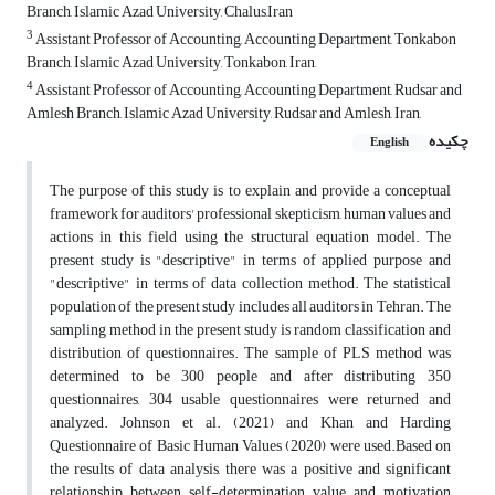
Branch, Islamic Azad University, Chalus,Iran
3
Assistant Professor of Accounting, Accounting Department, Tonkabon
Branch, Islamic Azad University, Tonkabon, Iran,
4
Assistant Professor of Accounting, Accounting Department, Rudsar and
Amlesh Branch, Islamic Azad University, Rudsar and Amlesh, Iran,
چکیده
English
The purpose of this study is to explain and provide a conceptual
framework for auditors' professional skepticism, human values and
actions in this field using the structural equation model. The
present study is "descriptive" in terms of applied purpose and
"descriptive" in terms of data collection method. The statistical
population of the present study includes all auditors in Tehran. The
sampling method in the present study is random classification and
distribution of questionnaires. The sample of PLS method was
determined to be 300 people and after distributing 350
questionnaires, 304 usable questionnaires were returned and
analyzed. Johnson et al. (2021) and Khan and Harding
Questionnaire of Basic Human Values (2020) were used.Based on
the results of data analysis, there was a positive and significant
relationship between self-determination value and motivation