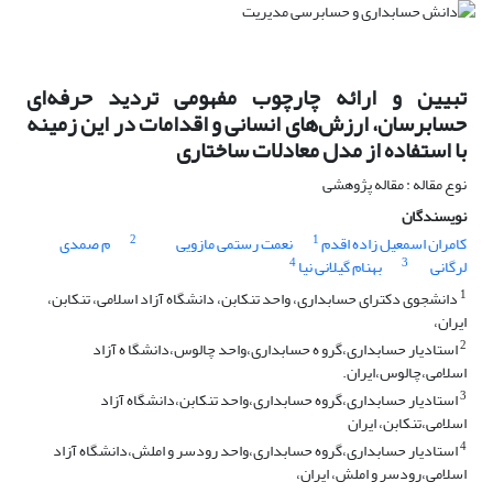
تبیین و ارائه چارچوب مفهومی تردید حرفه‌ای
حسابرسان، ارزش‌های انسانی و اقدامات در این زمینه
با استفاده از مدل معادلات ساختاری
نوع مقاله : مقاله پژوهشی
نویسندگان
2
1
کامران اسمعیل زاده اقدم
نعمت رستمی مازویی
م صمدی
4
3
لرگانی
بهنام گیلانی نیا
1
دانشجوی دکترای حسابداری، واحد تنکابن، دانشگاه آزاد اسلامی، تنکابن،
ایران،
2
استادیار حسابداری،گرو ه حسابداری،واحد چالوس،دانشگا ه آزاد
اسلامی،چالوس،ایران.
3
استادیار حسابداری،گروه حسابداری،واحد تنکابن،دانشگاه آزاد
اسلامی،تنکابن، ایران
4
استادیار حسابداری،گروه حسابداری،واحد رودسر و املش،دانشگاه آزاد
اسلامی،رودسر و املش، ایران،