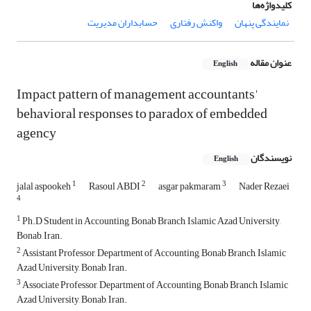
کلیدواژه‌ها
نمایندگی پنهان
واکنش رفتاری
حسابداران مدیریت
عنوان مقاله
English
Impact pattern of management accountants'
behavioral responses to paradox of embedded
agency
نویسندگان
English
1
2
3
jalal aspookeh
Rasoul ABDI
asgar pakmaram
Nader Rezaei
4
1
Ph.D Student in Accounting, Bonab Branch, Islamic Azad University,
Bonab, Iran.
2
Assistant Professor, Department of Accounting, Bonab Branch, Islamic
Azad University, Bonab, Iran.
3
Associate Professor, Department of Accounting, Bonab Branch, Islamic
Azad University, Bonab, Iran.