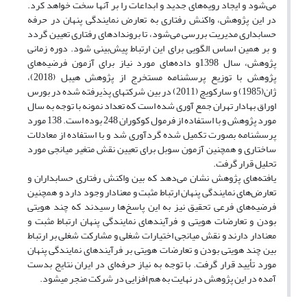
می‌شود و ایجاد رویه‌های جدید و ابداعات را بر آنها سخت خواهد کرد.
در این پژوهش، واکنش رفتاری به تعارض نمایندگی پنهان در حرفه
حسابداری مدیریت بررسی می‌‌شود، تا بروندادهای رفتاری تعیین گردد
و بر همین اساس الگویی برای این ارتباط پیش‌بینی شود. دوره زمانی
پژوهش، سال 1398و داده‌های مورد نیاز برای آزمون فرضیه‌های
پژوهش با توزیع پرسشنامه مستخرج از پژوهش هیبل (2018)،
ژان(1985) و سارکویچ (2011) در بین شرکتهای پذیرفته شده در بورس
اوراق بهادار تهران جمع آوری شده است که تعداد نمونه با توجه به سال
مورد پژوهش و با استفاده از فرمول کوکوران 248 بوده است. 138 مورد
پرسشنامه بصورت تکمیل شده گردآوری شد و با استفاده از معادلات
ساختاری و همچنین آزمون سوبل برای تعیین نقش متغیر میانجی مورد
تحلیل قرار گرفت.
یافته‌های پژوهش نشان می‌دهد که بین واکنش رفتاری حسابداران و
تعارض‌های نمایندگی پنهان ارتباط مثبت و معنادار وجود دارد و همچنین
فرضیه‌های فرعی تحقیق نیز به این پاسخ‌ها رسیدند که چند هویتی
بودن و تعارضات هویتی و فرآیندهای نمایندگی پنهان ارتباط مثبت و
معنادار دارند و نقش میانجی اختیارات شغلی و مشارکت شغلی بر ارتباط
بین چند هویتی بودن و تعارضات هویتی بر فرآیندهای نمایندگی پنهان
مورد تأیید قرار گرفت. با توجه به نیاز حرفه‌ای در ایران نتایج بدست
آمده در این پژوهش در نهایت به هم افزایی در شرکت منجر میشود.