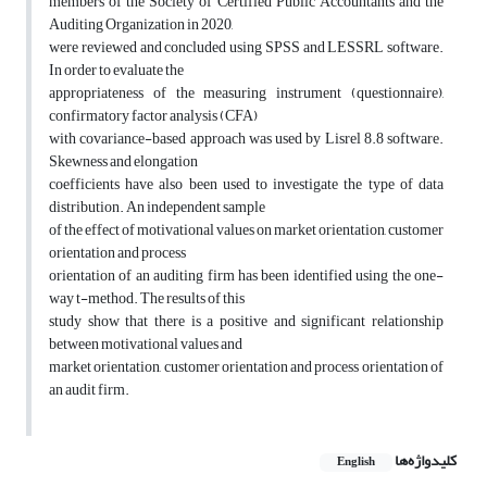
members of the Society of Certified Public Accountants and the
Auditing Organization in 2020,
were reviewed and concluded using SPSS and LESSRL software.
In order to evaluate the
appropriateness of the measuring instrument (questionnaire),
confirmatory factor analysis (CFA)
with covariance-based approach was used by Lisrel 8.8 software.
Skewness and elongation
coefficients have also been used to investigate the type of data
distribution. An independent sample
of the effect of motivational values on market orientation, customer
orientation and process
orientation of an auditing firm has been identified using the one-
way t-method. The results of this
study show that there is a positive and significant relationship
between motivational values and
market orientation, customer orientation and process orientation of
an audit firm.
کلیدواژه‌ها
English