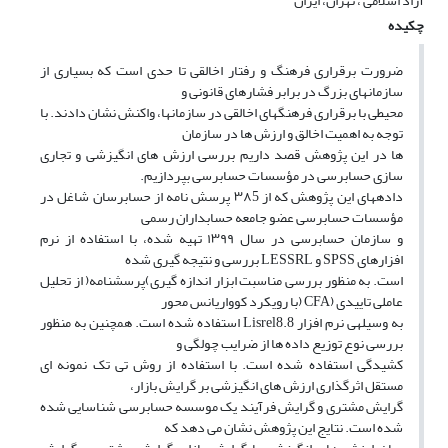
آزاد اسلامی ، تهران، ایران
چکیده
ضرورت برقراری فرهنگ و رفتار اخالقی تا حدی است که بسیاری از
سازمانهای بزرگ در برابر فشارهای قانونی و
محیطی با برقراری فرهنگهای اخالقی در سازمانها، واکنش نشان دادند. با
توجه به اهمیت اخالق و ارزش ها در سازمان
ها در این پژوهش قصد داریم بررسی ارزش های انگیزشی و تجاری
سازی حسابرسی در مؤسسات حسابرسی بپردازیم.
دادههای این پژوهش که از ۳۸5 پرسش نامه از حسابرسان شاغل در
مؤسسات حسابرسی عضو جامعه حسابداران رسمی
و سازمان حسابرسی در سال ۱۳۹۹ تهیه شده، با استفاده از نرم
افزارهای SPSS و LESSRL بررسی و نتیجه گیری شده
است. به منظور بررسی مناسبت ابزار اندازه گیری)پرسشنامه( از تحلیل
عاملی تاییدی (CFA (با رویکرد کوواریانس محور
به وسیلهی نرم افزار 8.Lisrel8 استفاده شده است. همچنین به منظور
بررسی نوع توزیع داده ها از ضرایب چولگی و
کشیدگی استفاده شده است. با استفاده از روش تی تک نمونه ای
مستقل اثرگذاری ارزش های انگیزشی بر گرایش بازار،
گرایش مشتری و گرایش فرآیند یک موسسه حسابرسی شناسایی شده
شده است. نتایج این پژوهش نشان می دهد که