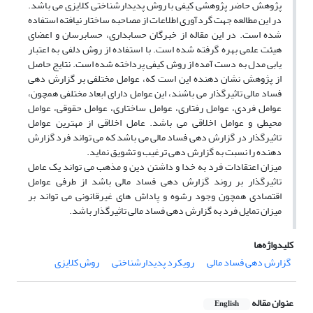
پژوهش حاضر پژوهشی کیفی با روش پدیدارشناختی کلایزی می باشد.
در این مطالعه جهت گردآوری اطلاعات از مصاحبه ساختار نیافته استفاده
شده است. در این مقاله از خبرگان حسابداری، حسابرسان و اعضای
هیئت علمی بهره گرفته شده است. با استفاده از روش دلفی به اعتبار
یابی مدل به دست آمده از روش کیفی پرداخته شده است. نتایج حاصل
از پژوهش نشان دهنده این است که، عوامل مختلفی بر گزارش دهی
فساد مالی تاثیرگذار می باشند، این عوامل دارای ابعاد مختلفی همچون،
عوامل فردی، عوامل رفتاری، عوامل ساختاری، عوامل حقوقی، عوامل
محیطی و عوامل اخلاقی می باشد. عامل اخلاقی از مهترین عوامل
تاثیرگذار در گزارش دهی فساد مالی می باشد که می تواند فرد گزارش
دهنده را نسبت به گزارش دهی ترغیب و تشویق نماید.
میزان اعتقادات فرد به خدا و داشتن دین و مذهب می تواند یک عامل
تاثیرگذار بر روند گزارش دهی فساد مالی باشد از طرفی عوامل
اقتصادی همچون وجود رشوه و پاداش های غیرقانونی می تواند بر
میزان تمایل فرد به گزارش دهی فساد مالی تاثیرگذار باشد.
کلیدواژه‌ها
روش کلایزی
رویکرد پدیدارشناختی
گزارش دهی فساد مالی
عنوان مقاله
English