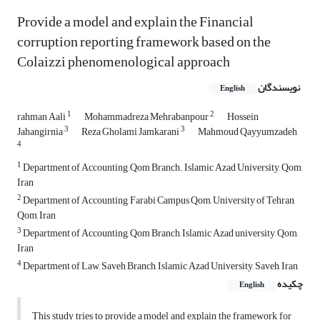
Provide a model and explain the Financial
corruption reporting framework based on the
Colaizzi phenomenological approach
نویسندگان
English
1
2
rahman Aali
Mohammadreza Mehrabanpour
Hossein
3
3
Jahangirnia
Reza Gholami Jamkarani
Mahmoud Qayyumzadeh
4
1
Department of Accounting ,Qom Branch. Islamic Azad University, Qom,
Iran
2
Department of Accounting, Farabi Campus Qom, University of Tehran,
Qom, Iran
3
Department of Accounting, Qom Branch, Islamic Azad university, Qom,
Iran
4
Department of Law, Saveh Branch, Islamic Azad University, Saveh, Iran
چکیده
English
This study tries to provide a model and explain the framework for