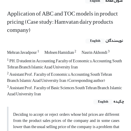
عنوان مقاله
English
Application of ABC and TOC models in product
pricing (Case study: Hamvatan dairy products
company)
نویسندگان
English
1
2
3
Mehran Javadpour
Mohsen Hamidian
Nasrin Akhondi
1
PH. D student in Accounting, Faculty of Economic & Accounting, South
Tehran Branch Islamic Azad University, Iran
2
Assistant Prof., Faculty of Economic & Accounting, South Tehran
Branch, Islamic Azad University, Iran, (Corresponding author)
3
Assistant Prof., Faculty of Basic Sciences, South Tehran Branch, Islamic
Azad University, Iran
چکیده
English
Deciding to accept or reject orders whose bid prices are different
from the product sales prices of the company and in some cases
lower than the usual selling price of the company is a problem that