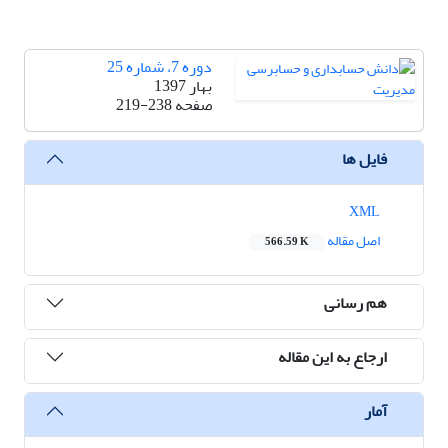
دوره 7، شماره 25
بهار 1397
صفحه
219-238
فایل ها
XML
اصل مقاله
566.59 K
هم رسانی
ارجاع به این مقاله
آمار