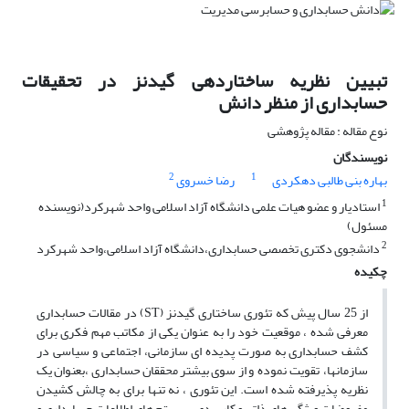
تبیین نظریه ساختاردهی گیدنز در تحقیقات
حسابداری از منظر دانش
نوع مقاله : مقاله پژوهشی
نویسندگان
2
1
بهاره بنی طالبی دهکردی
رضا خسروی
1
استادیار و عضو هیات علمی دانشگاه آزاد اسلامی واحد شهرکرد(نویسنده
مسئول)
2
دانشجوی دکتری تخصصی حسابداری،دانشگاه آزاد اسلامی،واحد شهرکرد
چکیده
از 25 سال پیش که تئوری ساختاری گیدنز (ST) در مقالات حسابداری
معرفی شده ، موقعیت خود را به عنوان یکی از مکاتب مهم فکری برای
کشف حسابداری به صورت پدیده ای سازمانی، اجتماعی و سیاسی در
سازمانها، تقویت نموده و از سوی بیشتر محققان حسابداری ،بعنوان یک
نظریه پذیرفته شده است. این تئوری ، نه تنها برای به چالش کشیدن
مفروضات ویژگی های ذاتی و کاربردی سیستم های اطلاعات حسابداری و