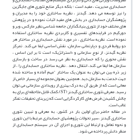
حسابداری مدیریت ، مفید است ؛ بلکه دیگر منابع تئوری های جایگزین
را نیز توسعه می دهد. گیدنز ، نظریه ساختاری خود را به مدیران و
پژوهشگران حسابداری در بخش های مفید اثبات نموده و در پژوهش
های مختلف خود از تئوری بنیانگذاران جامعه شناسی نظیر مارکس، وبر و
دورکیم در فرایندهای تفسیری و کاربردی نظریه ساختاری استفاده
نموده است. نظریه ساختاری ، در مورد نقش حسابداری در ساختار هر
دو روابط فردی و دپارتمانی سازمان، نقش اساسی ایفا می کند. تمرکز
نظریه گیدنز، از نوع سازمانی و «استراتژیک» است تا بر این اساس ،
نقش محوری را که حسابداری به نظر می رسد در ساخت و بازسازی
سازمان ها ایفا می کند، انتقال دهد . نظریه ساختاری حسابداری را ، از
زیر ذره بین می توان به عنوان یک ساختار "مهم آماده و ساخته شده
جهت خدمت به سازمان دید. همچنین بعنوان مجموعه ای بسیار خاص از
معانی است که از طریق آن به درک بهتری از رویدادی سازمانی می توان
رسید. معرفی تئوری ساختاری گیدنز (ST)،کمک قابل ملاحظه ای برای به
چالش کشیدن فرض های کارکردگرایی است که زیربنای تحقیقات تفکر
غالب است.
در مقاله حاضر،برای اولین بار در کشور، به معرفی و تبیین تئوری
ساختاری گیدنز ،سیر تحولات پژوهشهای حسابداری مرتبط با این تئوری
و نحوه تعامل و ارتباط این تئوری و اجزای آن در سیستم حسابداری از
منظر دانش پرداخته می شود.