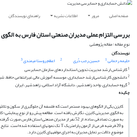
صفحه اصلی
مرور
اطلاعات نشریه
راهنمای نویسندگان
بررسی التزام عملی مدیران صنعتی استان فارس به الگوی 
نوع مقاله : مقاله پژوهشی
نویسندگان
3
2
1
حلیمه رحمانی
حسین رجب دُری
اعظم روستا میمندی
1
کارشناس ارشد مدیریت تدوین استانداردهای سازمان حسابرسی
2
دانشجوی کارشناسی‌ارشد حسابداری، موسسه آموزش عالی غیر‌انتفاعی حافظ، شی
3
گروه حسابداری، واحد زاهدشهر، دانشگاه آزاد اسلامی، زاهدشهر، ایران
چکیده
کایزن یکی از الگوهای بهبود مستمر است که فلسفه آن جلوگیری از سکون و تلا
به الگوی مدیریتی کایزن، نگارش یافته است. مطالعه پیش رو از نوع پیمایشی-
و 20 فرضیه فرعی از آزمون پارامتریک T تک نمونه­
موضوع دلالت بر تمایل مدیران به اجرای مولفه­های کایزن دارد.