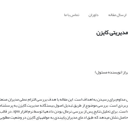
ارسال مقاله
داوران
تماس با ما
مدیریتی کایزن
راز (نویسنده مسئول)
ش مداوم برای رسیدن به اهداف است. این مقاله با هدف بررسی التزام عملی مدیران صنع
کاربردی است. بررسی موضوع از طریق تبدیل اصول بیست­گانه مدیریت کایزن به پرسشنامه
ای استفاده شده است. نتایج حاصل نشان می­دهد که طبق ادعای مدیران پایبندی به مولفه­های کایزن در وضعیت مطلو