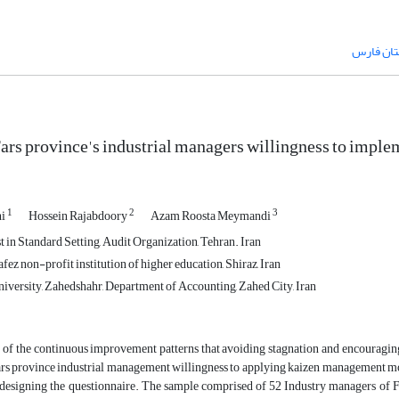
تان فارس
ars province's industrial managers willingness to imp
1
2
3
ni
Hossein Rajabdoory
Azam Roosta Meymandi
t in Standard Setting, Audit Organization, Tehran. Iran
ez non-profit institution of higher education, Shiraz, Iran
iversity, Zahedshahr, Department of Accounting, Zahed City, Iran
 of the continuous improvement patterns that avoiding stagnation and encouraging 
ars province industrial management willingness to applying kaizen management mod
 designing the questionnaire. The sample comprised of 52 Industry managers of F