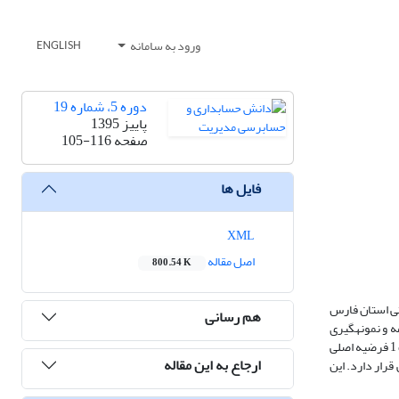
ورود به سامانه
ENGLISH
دوره 5، شماره 19
پاییز 1395
صفحه
105-116
فایل ها
XML
اصل مقاله
800.54 K
تی استان فارس
هم رسانی
 و نمونه­گیری
به صورت تصادفی ساده، از 52 نفر از مدیران صنعتی استان فارس صورت گرفته است. برای تحلیل نتایج پس از بررسی نرمال بودن داده­ها توسط نرم افزار spss، در قالب 1 فرضیه اصلی
ارجاع به این مقاله
بی قرار دارد. این