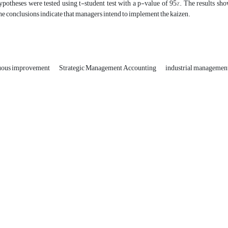
ypotheses were tested using t-student test with a p-value of 95%. The results sh
he conclusions indicate that managers intend to implement the kaizen.
uous improvement
Strategic Management Accounting
industrial managemen