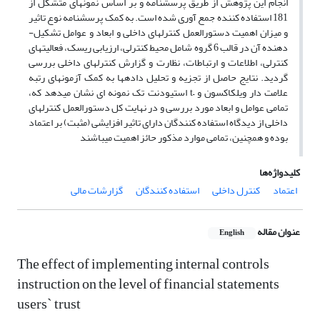
انجام این پژوهش از طریق پرسش­نامه و بر اساس نمونه­ای متشکل از
181 استفاده­ کننده جمع ­آوری شده است. به کمک پرسش­نامه نوع تاثیر
و میزان اهمیت دستورالعمل کنترل­های داخلی و ابعاد و عوامل تشکیل­
دهنده آن در قالب 6 گروه شامل محیط کنترلی، ارزیابی ریسک، فعالیت­های
کنترلی، اطلاعات و ارتباطات، نظارت و گزارش کنترل­های داخلی بررسی
گردید. نتایج حاصل از تجزیه و تحلیل داده­ها به کمک آزمون­های رتبه
علامت­ دار ویلکاکسون و –t استیودنت تک نمونه ­ای نشان می­دهد که،
تمامی عوامل و ابعاد مورد بررسی و در نهایت کل دستورالعمل کنترل­های
داخلی از دیدگاه استفاده­ کنندگان دارای تاثیر افزایشی (مثبت) بر اعتماد
بوده و همچنین، تمامی موارد مذکور حائز اهمیت می­باشند
کلیدواژه‌ها
اعتماد
کنترل داخلی
استفاده کنندگان
گزارشات مالی
عنوان مقاله
English
The effect of implementing internal controls
instruction on the level of financial statements
users` trust