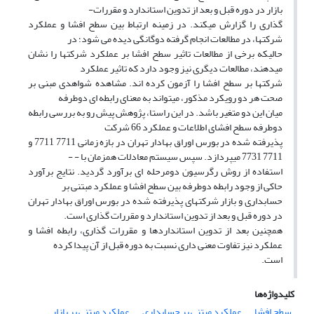
بازار در دوره قبل و بعد از تدوین استاندارد و مقررات-
گذاری را گزارش میکند. در زمینه ارتباط بین سطح افشا و عملکرد
شرکتها، در مطالعات انجام گرفته دوگانگی دیده می شود؛ در
حالیکه برخی از مطالعات تاثیر سطح افشا بر عملکرد شرکتها را نشان
میدهند، مطالعات دیگری نیز وجود دارد که تاثیر عملکرد
شرکتها بر سطح افشا را آزمون کرده اند. مشاهده شواهدی مبنی بر
صحت هر دو رویکرد مذکور، میتواند به معنای رابطه ای دوطرفه
میان این دو متغیر باشد. در این راستا، پژوهش پیش رو به بررسی رابطه
دوطرفه سطح افشای اطلاعات و عملکرد 66 شرکت
پذیرفته شده در بورس اوراق بهادار تهران در بازه زمانی 7711 7711 و
7711 7731 میپردازد. سپس سیستم معادلات همزمان با - -
استفاده از روش رگرسیون دومرحله ای برآورد گردید. نتایج برآورد
حاکی از وجود رابطه دوطرفه بین سطح افشا و عملکرد مبتنی بر
حسابداری و بازار شرکتهای پذیرفته شده در بورس اوراق بهادار تهران
در دوره قبل و بعد از تدوین استاندارد و مقررات گذاری است.
همچنین بعد از تدوین استانداردها و مقررات گذاری، رابطه افشا و
عملکرد نیز تفاوت معنی داری نسبت به دوره قبل از آن پیدا کرده
است.
کلیدواژه‌ها
سطح افشا
عملکرد مبتنی بر حسابداری
عملکرد مبتنی بر بازار