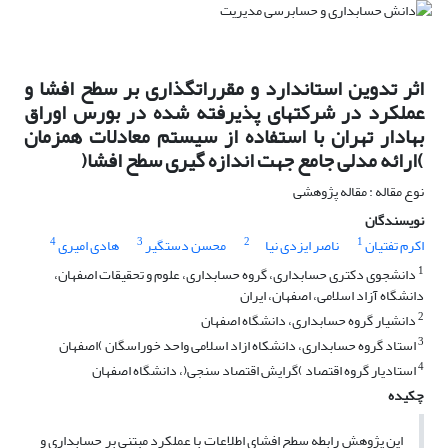
اثر تدوین استاندارد و مقرراتگذاری بر سطح افشا و
عملکرد در شرکتهای پذیرفته شده در بورس اوراق
بهادار تهران با استفاده از سیستم معادلات همزمان
)ارائه مدلی جامع جهت اندازه گیری سطح افشا(
نوع مقاله : مقاله پژوهشی
نویسندگان
4
3
2
1
اکرم تفتیان
ناصر ایزدی نیا
محسن دستگیر
هادی امیری
1
دانشجوی دکتری حسابداری، گروه حسابداری، علوم و تحقیقات اصفهان،
دانشگاه آزاد اسلامی، اصفهان، ایران
2
دانشیار گروه حسابداری، دانشگاه اصفهان
3
استاد گروه حسابداری، دانشکاه ازاد اسلامی واحد خوراسگان )اصفهان
4
استادیار گروه اقتصاد )گرایش اقتصاد سنجی(، دانشگاه اصفهان
چکیده
این پژوهش رابطه سطح افشای اطلاعات با عملکرد مبتنی بر حسابداری و