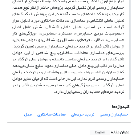
ابزار جمع‌آوری داده، پرسشنامه می‌باشد که توسط نمونه‌ای از اعضای
حسابداران رسمی ایران تکمیل گردید. پژوهش حاضر از نظر نوع هدف،
کاربردی بوده که داده‌های بدست آمده در این پژوهش با تکنیک‌های
تحلیل عاملی اکتشافی و مدلسازی معادلات ساختاری مورد تحلیل قرار
گرفته است. بر اساس تحلیل عاملی اکتشافی، شش عامل اصلی
«خصوصیات فردی حسابرس»، «عملکرد حسابرس»، «ویژگی‌های کار
حسابرسی»، « نظارت حرفه‌ای»، «مسائل روانشناختی» و «عوامل محیطی»
از عوامل تأثیرگذار بر تردید حرفه‌ای حسابداران رسمی تعیین گردید.
بررسی‌های مدلسازی معادلات ساختاری، پنج شاخص از این عوامل
تأثیرگذار را بر تردید حرفه‌ای مناسب دانسته و عوامل اصلی اثرگذار بر
مدل را در قالب این پنج عامل اصلی مدلسازی نمود. نتایج نشان می‌دهد
که از میان این شاخص‌ها ، عامل «مسائل روانشناختی» بر تردید حرفه‌ای
حسابداران رسمی اثری ندارد، این در حالی است که از میان سایر عوامل
اصلی اثرگذار، عامل «ویژگی‌های کار حسابرسی» بیشترین تأثیر را بر
تردید حرفه‌ای حسابداران رسمی ایران دارد.
کلیدواژه‌ها
حسابداران رسمی
تردید حرفه‌ای
معادلات ساختاری
مدل
عنوان مقاله
English