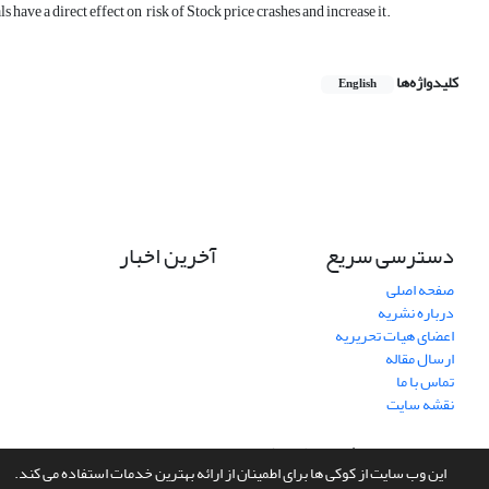
 have a direct effect on risk of Stock price crashes and increase it.
کلیدواژه‌ها
English
دسترسی سریع
آخرین اخبار
صفحه اصلی
درباره نشریه
اعضای هیات تحریریه
ارسال مقاله
تماس با ما
نقشه سایت
سامانه مدیریت نشریات علمی.
طراحی و پیاده سازی از
سیناوب
این وب سایت از کوکی ها برای اطمینان از ارائه بهترین خدمات استفاده می کند.