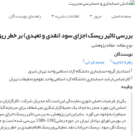
صفحه اصلی
مرور
اطلاعات نشریه
راهنمای نویسندگان
بررسی تاثیر ریسک اجزای سود (نقدی و تعهدی) بر خطر ر
نوع مقاله : مقاله پژوهشی
نویسندگان
2
1
زهره حاجیها
محمد فرخی
1
استادیار گروه حسابداری دانشگاه آزاد اسلامی واحد تهران شرق
2
کارشناس ارشد حسابداری دانشگاه آزد اسلامی واحد علوم و تحقیقات تهران
چکیده
یکی از فرضیات اصلی تئوری نمایندگی این است که مدیران شرکت «کارگزاران» و س
اساس این مورد منجر به ایجاد یک محیط گزارشگری غیرشفاف برای سرمایه گذار
در بورس اوراق بهادار تهران 
ریسک کل سود، ریسک جریانات نقد عملیاتی و ریسک اقلام تعهدی بر خطر ریزش 