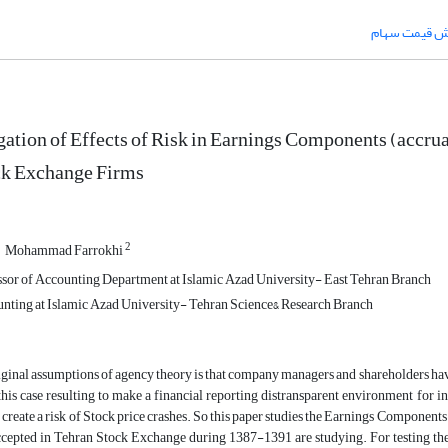
ش قیمت سهام
gation of Effects of Risk in Earnings Components (accrua
ck Exchange Firms
2
Mohammad Farrokhi
ssor of Accounting Department at Islamic Azad University- East Tehran Branch
nting at Islamic Azad University- Tehran Science& Research Branch
iginal assumptions of agency theory is that company managers and shareholders have 
this case resulting to make a financial reporting distransparent environment for i
reate a risk of Stock price crashes. So this paper studies the Earnings Components r
cepted in Tehran Stock Exchange during 1387-1391 are studying. For testing the 