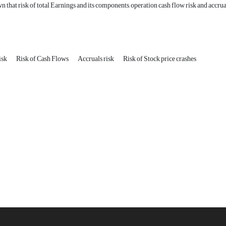
 that risk of total Earnings and its components, operation cash flow risk and accruals
isk
Risk of Cash Flows
Accruals risk
Risk of Stock price crashes