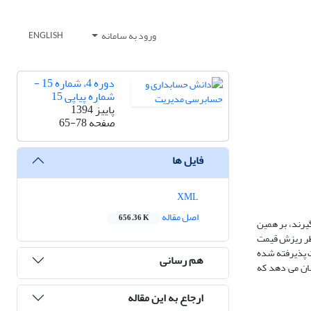
ورود به سامانه
ENGLISH
دوره 4، شماره 15 -
شماره پیاپی 15
پاییز 1394
صفحه
65-78
فایل ها
XML
اصل مقاله
656.36 K
یرند، بر همین
خطر ریزش قیمت
رسی تاثیر ریسک اجزای سود (نقدی و تعهدی) بر خطر ریزش قیمت سهام می پردازد. در این تحقیق تعداد 124 شرکت پذیرفته شده
هم رسانی
وهش نشان می دهد که
ارجاع به این مقاله