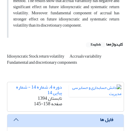
method. The results show that accrual variability has negative and
significant effect on future idiosyncratic and systematic return
volatility. Moreover, fundamental component of accrual has
stronger effect on future idiosyncratic and systematic return
volatility than its discretionary component.
کلیدواژه‌ها
English
Idiosyncratic Stock return volatility
Accruals variability
Fundamental and discretionary components
دوره 4، شماره 14 - شماره
پیاپی 14
تابستان 1394
صفحه
145-158
فایل ها