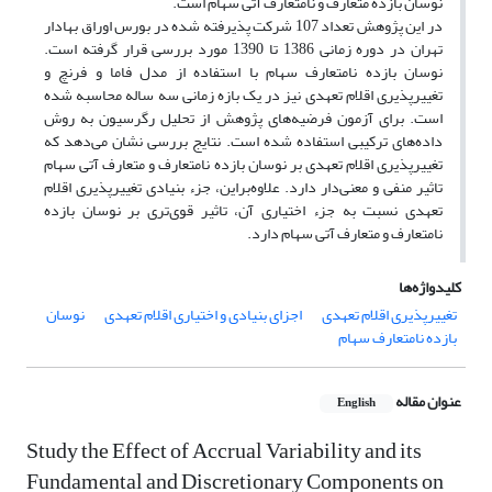
نوسان بازده متعارف و نامتعارف آتی سهام است.
در این پژوهش تعداد 107 شرکت پذیرفته شده در بورس اوراق بهادار
تهران در دوره زمانی 1386 تا 1390 مورد بررسی قرار گرفته است.
نوسان بازده نامتعارف سهام با استفاده از مدل فاما و فرنچ و
تغییرپذیری اقلام تعهدی نیز در یک بازه زمانی سه ساله محاسبه شده
است. برای آزمون فرضیه‌های پژوهش از تحلیل رگرسیون به روش
داده‌های ترکیبی استفاده شده است. نتایج بررسی نشان می‌دهد که
تغییرپذیری اقلام تعهدی بر نوسان بازده نامتعارف و متعارف آتی سهام
تاثیر منفی و معنی‌دار دارد. علاوه‌براین، جزء بنیادی تغییرپذیری اقلام
تعهدی نسبت به جزء اختیاری آن، تاثیر قوی‌تری بر نوسان بازده
نامتعارف و متعارف آتی سهام دارد.
کلیدواژه‌ها
تغییرپذیری اقلام تعهدی
اجزای بنیادی و اختیاری اقلام تعهدی
نوسان
بازده نامتعارف سهام
عنوان مقاله
English
Study the Effect of Accrual Variability and its
Fundamental and Discretionary Components on