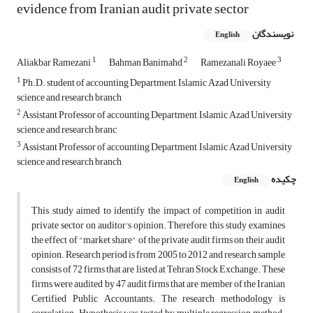
evidence from Iranian audit private sector
نویسندگان
English
1
2
3
Aliakbar Ramezani
Bahman Banimahd
Ramezanali Royaee
1
Ph.D. student of accounting Department, Islamic Azad University
science and research branch
2
Assistant Professor of accounting Department, Islamic Azad University
science and research branc
3
Assistant Professor of accounting Department, Islamic Azad University
science and research branch
چکیده
English
This study aimed to identify the impact of competition in audit
private sector on auditor's opinion. Therefore, this study examines
the effect of "market share" of the private audit firms on their audit
opinion. Research period is from 2005 to 2012 and research sample
consists of 72 firms that are listed at Tehran Stock Exchange. These
firms were audited by 47 audit firms that are member of the Iranian
Certified Public Accountants. The research methodology is