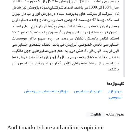
بررسی می نماید. دوره زمانی پژوهش متشکل از یک دوره 7 ساله از
سال 1384 الی 1390 می باشد. تعداد شرکتهای نمونه پژوهش نیز شامل
72 شرکت از شرکت های پذیرفته شده در بورس اوراق بهادار تهران
است که توسط 47 موسسه خصوصی حسابرسی عضو جامعه حسابداران
رسمی ایران حسابرسی شده اند. روش پژوهش از نوع علّی است.
آزمون فرضیه‌ها نیز بر اساس روش رگرسیون چند متغیره انجام شده
است. نتایج پژوهش نشان می‌دهد هر چه سهم بازار موسسات
حسابرسی بخش خصوصی افزایش می یابد، تعداد بندهای حسابرسی
قبل از بند اظهارنظر ، کاهش می‌یابد. هم چنین متغیرهایی چون مالکیت
حقیقی، تعداد بندهای حسابرسی سال قبل، زیان انباشته و حق‌الزحمه
حسابرسی از جمله متغیرهای تاثیر گذار بر اظهارنظر حسابرس می
باشند.
کلیدواژه‌ها
سهم بازار
اظهارنظر حسابرس
حق الزحمه حسابرسی و بخش
خصوصی
عنوان مقاله
English
Audit market share and auditor's opinion: