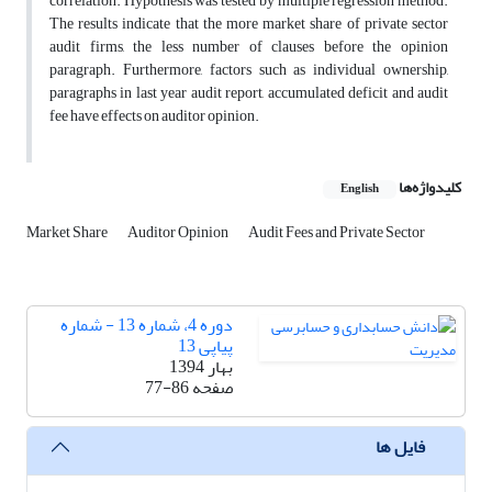
correlation. Hypothesis was tested by multiple regression method.
The results indicate that the more market share of private sector
audit firms, the less number of clauses before the opinion
paragraph. Furthermore, factors such as individual ownership,
paragraphs in last year audit report, accumulated deficit and audit
fee have effects on auditor opinion.
کلیدواژه‌ها
English
Market Share
Auditor Opinion
Audit Fees and Private Sector
دوره 4، شماره 13 - شماره
پیاپی 13
بهار 1394
صفحه
77-86
فایل ها