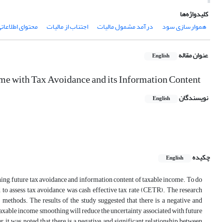
کلیدواژه‌ها
هموارسازی سود
درآمد مشمول مالیات
اجتناب از مالیات
محتوای اطلاعات
عنوان مقاله
English
me with Tax Avoidance and its Information Content
نویسندگان
English
چکیده
English
ing, future tax avoidance and information content of taxable income. To do
 to assess tax avoidance was cash effective tax rate (CETR). The research
 methods. The results of the study suggested that there is a negative and
axable income smoothing will reduce the uncertainty associated with future
 it was noted that there is a negative and significant relationship between