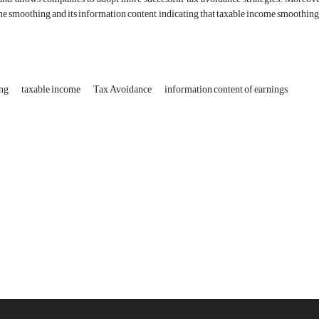
e smoothing and its information content, indicating that taxable income smoothing
ing
taxable income
Tax Avoidance
information content of earnings