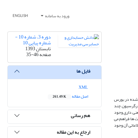
ورود به سامانه
ENGLISH
دوره 3، شماره 10 -
شماره پیاپی 10
تابستان 1393
صفحه
35-46
فایل ها
XML
اصل مقاله
261.49 K
 اطلاعاتی آن است. بدین منظور، نمونه ای متشکل از 92 شرکت پذیرفته شده در بورس
ی رگرسیون چند
عنی داری وجود
هم رسانی
ت ها فراهم می
لاعاتی آن وجود
ارجاع به این مقاله