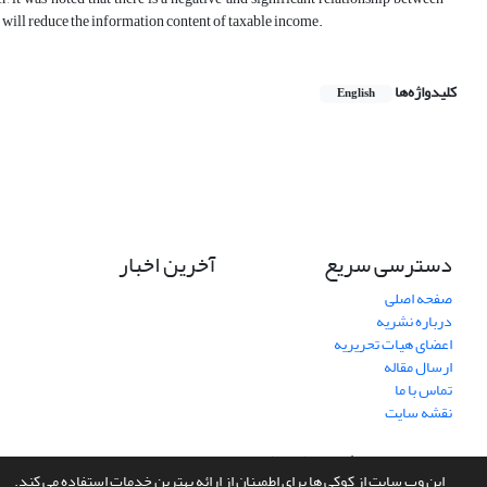
 will reduce the information content of taxable income.
کلیدواژه‌ها
English
دسترسی سریع
آخرین اخبار
صفحه اصلی
درباره نشریه
اعضای هیات تحریریه
ارسال مقاله
تماس با ما
نقشه سایت
سامانه مدیریت نشریات علمی.
طراحی و پیاده سازی از
سیناوب
این وب سایت از کوکی ها برای اطمینان از ارائه بهترین خدمات استفاده می کند.