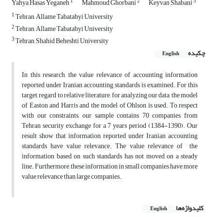
1
2
3
Yahya Hasas Yeganeh
Mahmoud Ghorbani
Keyvan Shabani
1
Tehran, Allame Tabatabyi University
2
Tehran, Allame Tabatabyi University
3
Tehran, Shahid Beheshti University
چکیده
English
In this research, the value relevance of accounting information
reported under Iranian accounting standards is examined. For this
target, regard to relative literature, for analyzing our data, the model
of Easton and Harris and the model of Ohlson is used. To respect
with our constraints, our sample contains 70 companies from
Tehran security exchange for a 7 years period (1384-1390). Our
result show that information reported under Iranian accounting
standards have value relevance. The value relevance of the
information based on such standards has not moved on a steady
line. Furthermore, these information in small companies have more
value relevance than large companies.
کلیدواژه‌ها
English