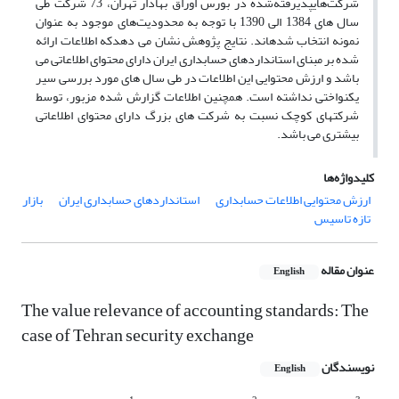
شرکت‌هایپذیرفته‌شده در بورس اوراق بهادار تهران، 73 شرکت طی
سال های 1384 الی 1390 با توجه به محدودیت‌های موجود به عنوان
نمونه انتخاب شده­اند. نتایج پژوهش نشان می دهدکه اطلاعات ارائه
شده بر مبنای استانداردهای حسابداری ایران دارای محتوای اطلاعاتی می
باشد و ارزش محتوایی این اطلاعات در طی سال های مورد بررسی سیر
یکنواختی نداشته است. همچنین اطلاعات گزارش شده مزبور، توسط
شرکت­های کوچک نسبت به شرکت های بزرگ دارای محتوای اطلاعاتی
بیشتری می باشد.
کلیدواژه‌ها
ارزش محتوایی اطلاعات حسابداری
استانداردهای حسابداری ایران
بازار
تازه تاسیس
عنوان مقاله
English
The value relevance of accounting standards: The
case of Tehran security exchange
نویسندگان
English