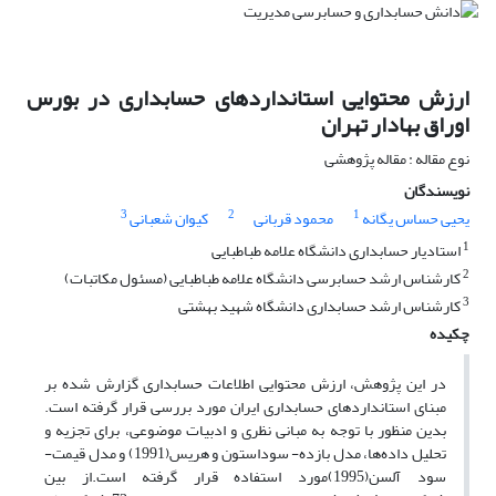
ارزش محتوایی استانداردهای حسابداری در بورس
اوراق بهادار تهران
نوع مقاله : مقاله پژوهشی
نویسندگان
3
2
1
یحیی حساس یگانه
محمود قربانی
کیوان شعبانی
1
استادیار حسابداری دانشگاه علامه طباطبایی
2
کارشناس ارشد حسابرسی دانشگاه علامه طباطبایی (مسئول مکاتبات)
3
کارشناس ارشد حسابداری دانشگاه شهید بهشتی
چکیده
در این پژوهش، ارزش محتوایی اطلاعات حسابداری گزارش شده بر
مبنای استانداردهای حسابداری ایران مورد بررسی قرار گرفته است.
بدین منظور با توجه به مبانی نظری و ادبیات موضوعی، برای تجزیه و
تحلیل داده‌ها، مدل بازده- سوداستون و هریس(1991) و مدل قیمت-
سود آلسن(1995)مورد استفاده قرار گرفته است.از بین