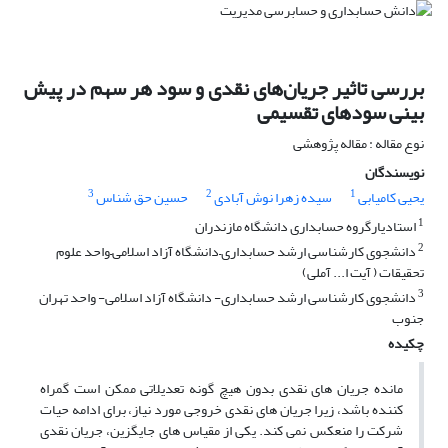
بررسی تاثیر جریان‌های نقدی و سود هر سهم در پیش
بینی سودهای تقسیمی
نوع مقاله : مقاله پژوهشی
نویسندگان
3
2
1
یحیی کامیابی
سیده زهرا نوش آبادی
حسین حق شناس
1
استادیارگروه حسابداری دانشگاه مازندران
2
دانشجوی کارشناسی ارشد حسابداری–دانشگاه آزاد اسلامی–واحد علوم
تحقیقات ( آیت ا... آملی)
3
دانشجوی کارشناسی ارشد حسابداری- دانشگاه آزاد اسلامی- واحد تهران
جنوب
چکیده
مانده جریان های نقدی بدون هیچ گونه تعدیلاتی ممکن است گمراه
کننده باشد، زیرا جریان های نقدی خروجی مورد نیاز، برای ادامه حیات
شرکت را منعکس نمی کند. یکی از مقیاس های جایگزین، جریان نقدی