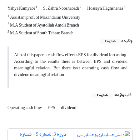
1
2
3
Yahya Kamyabi
S. Zahra Nooshabadi
Hosseyn Haghshenas
1
Assistant prof. of Mazandaran University
2
M.A Student of Ayatollah Amoli Branch
3
M.A Student of South Tehran Branch
چکیده
English
Aim of this paper is cash flow effect & EPS for dividend forcasting.
According to the results, there is between EPS and dividend
meaningful relation. But there isn’t operating cash flow and
dividend meaningful relation.
کلیدواژه‌ها
English
Operating cash flow
EPS
dividend
دوره 3، شماره 9 - شماره