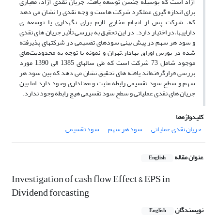
آزاد است که بوسیله جنسن توسعه یافت. جریان نقدی آزاد، معیاری
برای اندازه گیری عملکرد شرکت هاست و وجه نقدی را نشان می دهد
که، شرکت پس از انجام مخارج لازم برای نگهداری یا توسعه ی
داراییها،در اختیار دارد. در این تحقیق به بررسی تأثیر جریان های نقدی
و سود هر سهم در پیش بینی سودهای تقسیمی در شرکتهای پذیرفته
شده در بورس اوراق بهادار.تهران و نمونه با توجه به محدودیت‌های
موجود شامل 73 شرکت است که طی سالهای 1385 الی 1390 مورد
بررسی قرارگرفته‌اند یافته های تحقیق نشان می دهد که بین سود هر
سهم و سطح سود تقسیمی رابطه مثبت و معناداری وجود دارد اما بین
جریان های نقدی عملیاتی و سطح سود تقسیمی هیچ رابطه وجود ندارد.
کلیدواژه‌ها
جریان نقدی عملیاتی
سود هر سهم
سود تقسیمی
عنوان مقاله
English
Investigation of cash flow Effect & EPS in
Dividend forcasting
نویسندگان
English