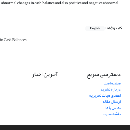
e abnormal changes in cash balance and also positive and negative abnormal
کلیدواژه‌ها
English
in Cash Balances
دسترسی سریع
آخرین اخبار
صفحه اصلی
درباره نشریه
اعضای هیات تحریریه
ارسال مقاله
تماس با ما
نقشه سایت
سامانه مدیریت نشریات علمی.
طراحی و پیاده سازی از
سیناوب