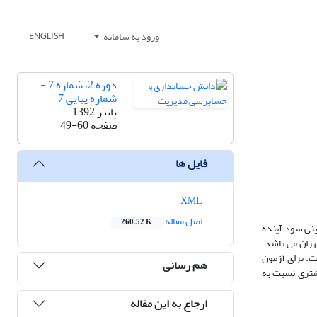
ورود به سامانه
ENGLISH
دوره 2، شماره 7 -
شماره پیاپی 7
پاییز 1392
صفحه
49-60
فایل ها
XML
اصل مقاله
260.52 K
ینی سود آینده
هران می باشد.
نی بین سال های 1382 تا 1389 مورد استفاده قرار گرفت. برای آزمون
هم رسانی
یشتری نسبت به
ارجاع به این مقاله