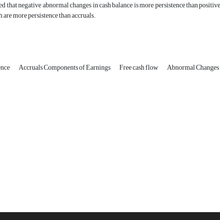
d that negative abnormal changes in cash balance is more persistence than positiv
h are more persistence than accruals.
ence
Accruals Components of Earnings
Free cash flow
Abnormal Changes 