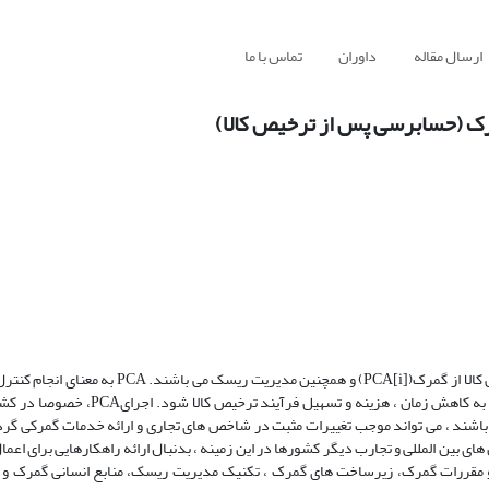
ارسال مقاله
داوران
تماس با ما
گمرک (حسابرسی پس از ترخیص کالا)
از جمله مهمترین مباحث مربوط به نوین سازی گمرک ، حسابرسی پس از ترخیص کالا از گمرک([i]PCA) و 
دفاتر و اسناد و مدارک بازرگانان پس از ترخیص کالا می باشد و می تواند منجر به کاهش ز
 باشند ، می تواند موجب تغییرات مثبت در شاخص های تجاری و ارائه خدمات گمرکی گ
امات اجرای PCA ، پیشنهادی توسط سازمان های بین المللی و تجارب دیگر کشورها در این زمینه ، بدنبال ارائه راهکارهایی برا
و مقررات گمرک، زیرساخت های گمرک ، تکنیک مدیریت ریسک، منابع انسانی گمرک و با