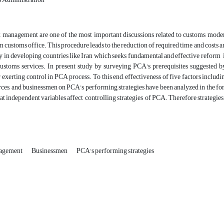
 management are one of the most important discussions related to customs mode
m customs office. This procedure leads to the reduction of required time and costs a
 in developing countries like Iran which seeks fundamental and effective reform i
customs services. In present study by surveying PCA's prerequisites suggested b
r exerting control in PCA process. To this end, effectiveness of five factors includ
es, and businessmen on PCA's performing strategies have been analyzed in the form
at independent variables affect controlling strategies of PCA. Therefore strategie
nagement
Businessmen
PCA's performing strategies