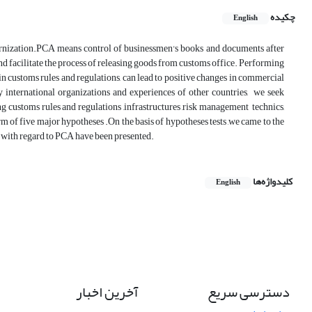
چکیده
English
rnization.PCA means control of businessmen's books and documents after
nd facilitate the process of releasing goods from customs office. Performing
n customs rules and regulations, can lead to positive changes in commercial
y international organizations and experiences of other countries, we seek
ing customs rules and regulations ,infrastructures ,risk management technics,
 of five major hypotheses .On the basis of hypotheses tests ,we came to the
s with regard to PCA have been presented.
کلیدواژه‌ها
English
دسترسی سریع
آخرین اخبار