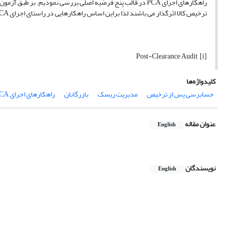
راهکارهای اجرای PCA در قالب پنج فرضیه اصلی بررسی نمودیم. 
ترخیص کالا اثرگذار می باشند لذا براین اساس راهکارهایی در راستای اجرای PCA ارائه گردید.
[i] Post-Clearance Audit
کلیدواژه‌ها
حسابرسی پس از ترخیص
مدیریت ریسک
بازرگانان
راهکارهای اجرای PCA
عنوان مقاله
English
نویسندگان
English