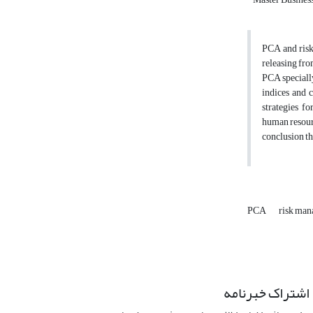
PCA and risk
releasing fro
PCA specially
indices and 
strategies fo
human resourc
conclusion th
PCA
risk ma
اشتراک خبرنامه