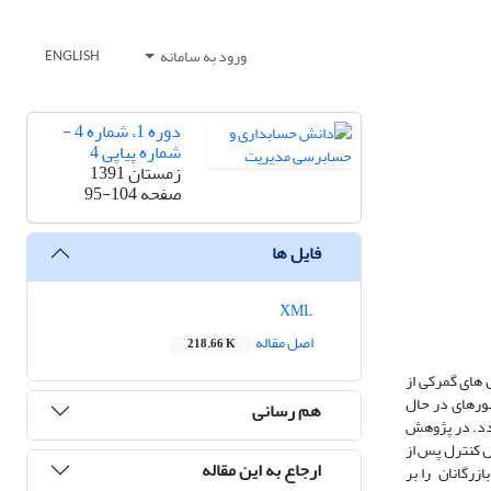
ورود به سامانه
ENGLISH
دوره 1، شماره 4 -
شماره پیاپی 4
زمستان 1391
صفحه
95-104
فایل ها
XML
اصل مقاله
218.66 K
همچنین مدیریت ریسک می باشند. PCA به معنای انجام کنترل های گمرکی از
مان ، هزینه و تسهیل فرآیند ترخیص کالا شود. اجرایPCA، خصوصا در کشورهای در حال
هم رسانی
ردد. در پژوهش
ی اعمال کنترل پس از
ارجاع به این مقاله
زرگانان را بر