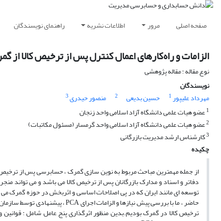
صفحه اصلی
مرور
اطلاعات نشریه
راهنمای نویسندگان
الزامات و راه‌کارهای اعمال کنترل پس از ترخیص کالا از 
نوع مقاله : مقاله پژوهشی
نویسندگان
3
2
1
مهرداد علیپور
حسین بدیعی
منصور حیدری
1
عضو هیات علمی دانشگاه آزاد اسلامی واحد زنجان
2
عضو هیات علمی دانشگاه آزاد اسلامی واحد گرمسار (مسئول مکاتبات)
3
کارشناس ارشد مدیریت بازرگانی
چکیده
توسعه ای مانند ایران که در پی اصلاحات اساسی و اثربخش در حوزه گمرک می
حاضر ، ما با بررسی پیش نیازها و الز
ترخیص کالا در گمرک بودیم.بدین منظور اثرگذاری پنج عامل شامل : قوانین 