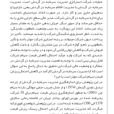
عملیات شرکت استراتژی مدیریت سرمایه در گردش است. مدیریت
سرمایه در گردش با مدیریت اقلام سرمایه در گردش یعنی دارایی­ها و
بدهی­های جاری سر و کار دارد. در صورت اتخاذ سیاست­های نامناسب
برای اداره سرمایه در گردش شرکت، مدیر مالی سطح دارایی جاری را به
حداقل می­رساند و از سوی دیگر، میزان بدهی جاری را به مقدار بسیار
زیاد می­رساند. اتخاذ این رویکرد، به سبب وضعیت نامطلوب نقدینگی،
به شدت، خطر اعسار و ورشکستگی شرکت را تشدید می­نماید. تأخیر در
پرداخت دیون شرکت می­تواند بر رتبه اعتباری شرکت موثر باشد و تأثیر
نامطلوبی بر نام و آوازه شرکت در بین مشتریان بگذارد و باعث کاهش
فروش شرکت و کاهش توان رقابتی آن شود و در نهایت با توجه به فشار
شدیدی که به شرکت وارد می­آید احتمال کاهش قیمت سهام شرکت
قابل پیش بینی است. با توجه به اهمیت مدیریت سرمایه در گردش در
عملکرد و وضعیت مالی شرکت این تحقیق به دنبال پاسخ به این سوال
است که آیا مدیریت سرمایه در گردش کارآمد در کاهش احتمال ریزش
قیمت سهام شرکت موثر است یا خیر؟
در این پژوهش برای اندازه­گیری مدیریت سرمایه در گردش از چرخه
تبدیل نقدی گیتمان (1974) و از مدل ضریب منفی چولگی بازده سهام
چن (2001) به منظور اندازه­گیری ریزش قیمت سهام برای 59 شرکت
پذیرفته شده در بورس اوراق بهادار تهران در فاصله زمانی سال­های
1378 الی 1390 استفاده شده است. در این پژوهش شواهدی قوی ارائه
می­گردد که مدیریت سرمایه در گردش احتمال ریسک ریزش قیمت
سهام را به صورتی معنادار کاهش می­دهد.