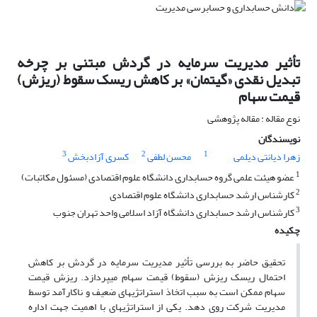
تأثیر مدیریت سرمایه در گردش مبتنی بر چرخه
تبدیل نقدی «گیتمان» بر کاهش ریسک سقوط (ریزش)
قیمت سهام
نوع مقاله : مقاله پژوهشی
نویسندگان
3
2
1
زهرا دیانتی دیلمی
محسن لطفی
کسری آزادبخش
1
عضو هیئت علمی گروه حسابداری دانشگاه علوم اقتصادی (مسئول مکاتبات)
2
کارشناس ارشد حسابداری دانشگاه علوم اقتصادی
3
کارشناس ارشد حسابداری دانشگاه آزاد اسلامی واحد تهران جنوب
چکیده
تحقیق حاضر به بررسی تأثیر مدیریت سرمایه در گردش بر کاهش
احتمال ریسک ریزش (سقوط) قیمت سهام می­پردازد. ریزش قیمت
سهام ممکن است به سبب اتخاذ استراتژی­های ضعیف و ناکارآمد توسط
مدیریت شرکت روی دهد. یکی از استراتژی­های با اهمیت جهت اداره