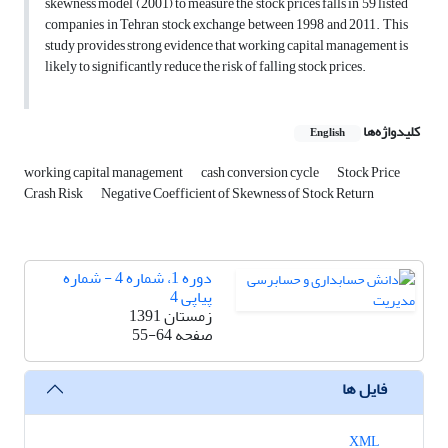
skewness model (2001) to measure the stock prices falls in 59 listed
companies in Tehran stock exchange between 1998 and 2011. This
study provides strong evidence that working capital management is
likely to significantly reduce the risk of falling stock prices.
کلیدواژه‌ها
English
working capital management
cash conversion cycle
Stock Price
Crash Risk
Negative Coefficient of Skewness of Stock Return
دوره 1، شماره 4 - شماره
پیاپی 4
زمستان 1391
صفحه
55-64
فایل ها
XML