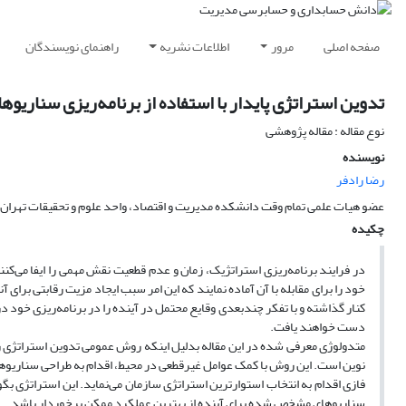
صفحه اصلی
مرور
اطلاعات نشریه
راهنمای نویسندگان
تدوین استراتژی پایدار با استفاده از برنامه‌ریزی سناریوها
نوع مقاله : مقاله پژوهشی
نویسنده
رضا رادفر
عضو هیات علمی تمام وقت دانشکده مدیریت و اقتصاد، واحد علوم و تحقیقات تهران، 
چکیده
در فرایند برنامه‌ریزی استراتژیک، زمان و عدم قطعیت نقش مهمی را ایفا می‌کنن
خود را برای مقابله با آن آماده نمایند که این امر سبب ایجاد مزیت رقابتی برای 
کنار گذاشته و با تفکر چندبعدی وقایع محتمل در آینده را در برنامه‌ریزی خود 
دست خواهند یافت.
متدولوژی معرفی شده در این مقاله بدلیل اینکه روش عمومی تدوین استراتژی را ب
نوین است. این روش با کمک عوامل غیرقطعی در محیط، اقدام به طراحی سناریوه
فازی اقدام به انتخاب استوارترین استراتژی سازمان می‌نماید. این استراتژی بگ
سناریوهای مشخص شده برای آینده از بهترین عملکرد ممکن برخوردار باشد.