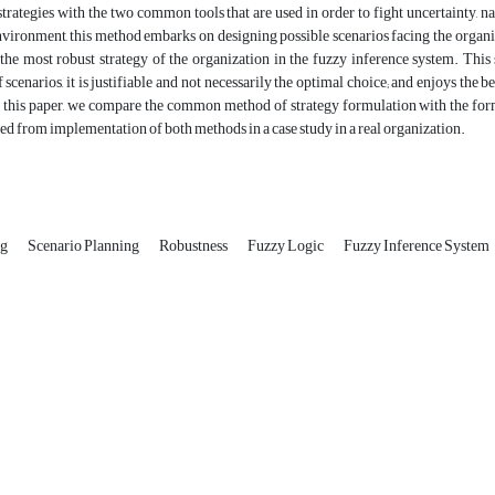
trategies with the two common tools that are used in order to fight uncertainty, n
environment, this method embarks on designing possible scenarios facing the organiza
t the most robust strategy of the organization in the fuzzy inference system. This 
 scenarios, it is justifiable and not necessarily the optimal choice; and enjoys the 
In this paper, we compare the common method of strategy formulation with the for
ned from implementation of both methods in a case study in a real organization.
ng
Scenario Planning
Robustness
Fuzzy Logic
Fuzzy Inference System