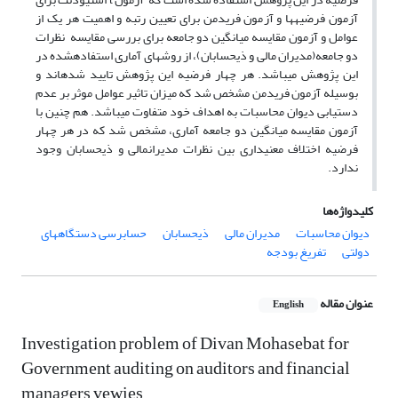
آزمون فرضیه­ها و آزمون فریدمن برای تعیین رتبه و اهمیت هر یک از
عوامل و آزمون مقایسه میانگین دو جامعه برای بررسی مقایسه ­ نظرات
دو جامعه(مدیران مالی و ذیحسابان)، از روش­های آماری استفاده­شده در
این پژوهش می­باشد. هر چهار فرضیه این پژوهش تایید شده­اند و
بوسیله آزمون فریدمن مشخص شد که میزان تاثیر عوامل موثر بر عدم
دستیابی دیوان محاسبات به اهداف خود متفاوت می­باشد. هم چنین با
آزمون مقایسه میانگین دو جامعه آماری، مشخص شد که در هر چهار
فرضیه اختلاف معنی­داری بین نظرات مدیران­مالی و ذیحسابان وجود
ندارد.
کلیدواژه‌ها
دیوان محاسبات
مدیران مالی
ذیحسابان
حسابرسی دستگاههای
دولتی
تفریغ بودجه
عنوان مقاله
English
Investigation problem of Divan Mohasebat for
Government auditing on auditors and financial
managers vewies