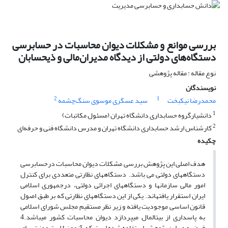
بررسی موانع و مشکلات دیوان محاسبات در حسابرسی
دستگاه‌های دولتی از دیدگاه مدیران‌مالی و ذیحسابان
نوع مقاله : مقاله پژوهشی
نویسندگان
2
1
محمدرضا نیکبخت
سید عسگری موسوی سنگ‌چشمه
1
دانشیارگروه حسابداری دانشگاه تهران (مسئول مکاتبات)
2
کارشناس ارشد حسابداری دانشگاه تهران و مدرس دانشگاه فنی و حرفه‌ای
چکیده
هدف اصلی این پژوهش بررسی مشکلات دیوان محاسبات درحسابرسی
دستگاه­های دولتی می باشد. دستگاه­های نظارتی متعددی برای کنترل
امور مالی سازمان­ها و دستگاه­های اجرائی دولتی، درجمهوری اسلامی
ایران استقرار یافته­اند. یکی از این دستگاه­های نظارتی که بر طبق اصول
قانون اساسی موجودیت یافته و زیر نظر مستقیم مجلس شورای اسلامی
به پاسداری از بیت­المال می­پردازد دیوان محاسبات کشور می­باشد.4
فرضیه در این پژوهش استفاده شده است که آزمون t استیودنت برای