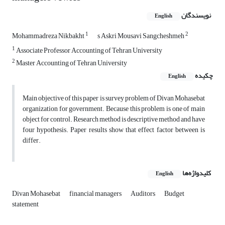
نویسندگان
English
1
2
Mohammadreza Nikbakht
s Askri Mousavi Sangcheshmeh
1
Associate Professor Accounting of Tehran University
2
Master Accounting of Tehran University
چکیده
English
Main objective of this paper is survey problem of Divan Mohasebat
organization for government. Because this problem is one of main
object for control. Research method is descriptive method and have
four hypothesis. Paper results show that effect factor between is
differ.
کلیدواژه‌ها
English
Divan Mohasebat
financial managers
Auditors
Budget
statement