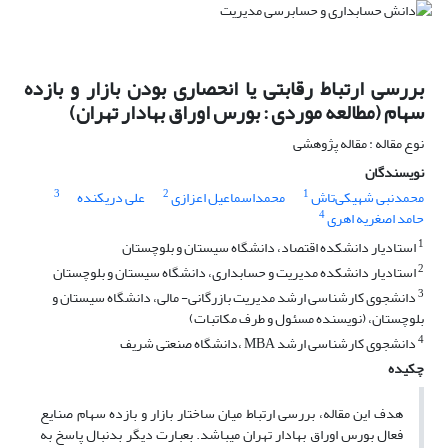
بررسی ارتباط رقابتی یا انحصاری بودن بازار و بازده
سهام (مطالعه موردی : بورس اوراق بهادار تهران)
نوع مقاله : مقاله پژوهشی
نویسندگان
3
2
1
محمدنبی شهیکی‌تاش
محمداسماعیل اعزازی
علی دریکنده
4
حامد اصغریه اهری
1
استادیار دانشکده اقتصاد، دانشگاه سیستان و بلوچستان
2
استادیار دانشکده مدیریت و حسابداری، دانشگاه سیستان و بلوچستان
3
دانشجوی کارشناسی ارشد مدیریت بازرگانی- مالی، دانشگاه سیستان و
بلوچستان، (نویسنده مسئول و طرف مکاتبات)
4
دانشجوی کارشناسی ارشد MBA ،دانشگاه صنعتی شریف
چکیده
هدف این مقاله، بررسی ارتباط میان ساختار بازار و بازده سهام صنایع
فعال بورس اوراق بهادار تهران می­باشد. بعبارت دیگر بدنبال پاسخ به