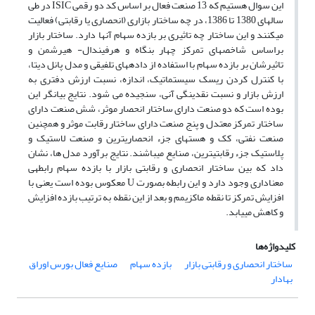
این سوال هستیم که 13 صنعت فعال بر اساس کد دو رقمی ISIC در طی
سال­های 1380 تا 1386، در چه ساختار بازاری (انحصاری یا رقابتی) فعالیت
می­کنند و این ساختار چه تاثیری بر بازده سهام آن­ها دارد. ساختار بازار
براساس شاخص­های تمرکز چهار بنگاه و هرفیندال- هیرشمن و
تاثیرشان بر بازده سهام با استفاده از داده­های تلفیقی و مدل پانل دیتا،
با کنترل کردن ریسک سیستماتیک، اندازه، نسبت ارزش دفتری به
ارزش بازار و نسبت نقدینگی آنی، سنجیده می شود. نتایج بیانگر این
بوده است که دو صنعت دارای ساختار انحصار موثر، شش صنعت دارای
ساختار تمرکز معتدل و پنج صنعت دارای ساختار رقابت موثر و همچنین
صنعت نفتی، کک و هسته­ای جزء انحصاری­ترین و صنعت لاستیک و
پلاستیک جزء رقابتی­ترین، صنایع می­باشند. نتایج برآورد مدل ها، نشان
داد که بین ساختار انحصاری و رقابتی بازار با بازده سهام رابطه­ی
معناداری وجود دارد و این رابطه بصورت U معکوس بوده است یعنی با
افزایش تمرکز تا نقطه ماکزیمم و بعد از این نقطه به ترتیب بازده افزایش
و کاهش می­یابد.
کلیدواژه‌ها
ساختار انحصاری و رقابتی بازار
بازده سهام
صنایع فعال بورس اوراق
بهادار