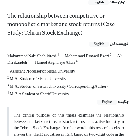
عنوان مقاله
English
The relationship between competitive or
monopolistic market and stock returns (Case
Study: Tehran Stock Exchange)
نویسندگان
English
1
2
Mohammad Nabi Shahikitash
Mohammad Esmaeil Ezazi
Ali
3
4
Darikandeh
Hamed Asghariye Ahari
1
Assistant Professor of Sistan University
2
M.A. Student of Sistan University
3
M.A. Student of Sistan University, (Corresponding Author)
4
M.B.A Student of Sharif University
چکیده
English
The central purpose of this thesis examines the relationship
between market structure and stock returns in the active industry in
the Tehran Stock Exchange. In other words, this research seeks to
answer that the 13 industries in ISIC based on two-digit code in the