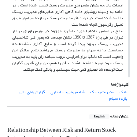
ادبیات مالی به عنوان متغیرهای مدیریت ریسک تفسیر شده است و در
ادامه به وسیله روش­های داده کاهی آماری متغیرهای مدیریت ریسک
خلاصه شده است. در نهایت اثر مدیریت ریسک بر بازده سهام از طریق
تحلیل رگرسیون انجام شده است.
نتایج بر اساس داده­ها مورد بانک­های موجود در بورس اوراق بهادار
تهران در طی بازه 1387 تا 1390 نشان می­دهد که بطور کلی شاخص­های
مدیریت ریسک بهبود پیدا کرده است و نتایج آماری نشاندهنده
حساسیت بازده سهام به مدیریت ریسک می‌باشد.نتایج بیانگر این
واقعیت است که بانک­ها برای افزایش ثروت سهامداران باید به مدیریت
ریسک خود توجه داشته باشند. یافته­ها همچنین برای قانون گذاران
جهت توسعه شاخص­های کمی جهت سیستم­های بانکی کمک می­کند.
کلیدواژه‌ها
بانک
مدیریت ریسک
شاخص‌هی حسابداری
گزارش‌های مالی
بازده سهام
عنوان مقاله
English
Relationship Between Risk and Return Stock