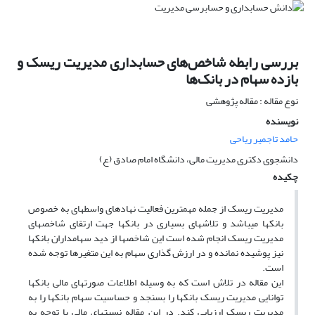
بررسی رابطه شاخص‌های حسابداری مدیریت ریسک و
بازده سهام در بانک‌ها
نوع مقاله : مقاله پژوهشی
نویسنده
حامد تاجمیر ریاحی
دانشجوی دکتری مدیریت مالی، دانشگاه امام صادق (ع)
چکیده
مدیریت ریسک از جمله مهمترین فعالیت نهادهای واسطه­ای به خصوص
بانک­ها می­باشد و تلاش­های بسیاری در بانک­ها جهت ارتقای شاخص­های
مدیریت ریسک انجام شده است این شاخص­ها از دید سهامداران بانک­ها
نیز پوشیده نمانده و در ارزش گذاری سهام به این متغیرها توجه شده
است.
این مقاله در تلاش است که به وسیله اطلاعات صورت­های مالی بانک­ها
توانایی مدیریت ریسک بانک­ها را بسنجد و حساسیت سهام­ بانک­ها را به
مدیریت ریسک ارزیابی کند. در این مقاله نسبت­های مالی با توجه به