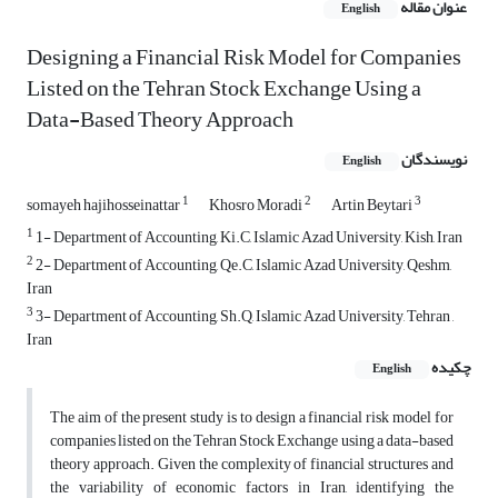
عنوان مقاله
English
Designing a Financial Risk Model for Companies
Listed on the Tehran Stock Exchange Using a
Data-Based Theory Approach
نویسندگان
English
1
2
3
somayeh hajihosseinattar
Khosro Moradi
Artin Beytari
1
1- Department of Accounting, Ki.C, Islamic Azad University, Kish, Iran
2
2- Department of Accounting, Qe.C, Islamic Azad University, Qeshm,
Iran
3
3- Department of Accounting, Sh.Q, Islamic Azad University, Tehran ,
Iran
چکیده
English
The aim of the present study is to design a financial risk model for
companies listed on the Tehran Stock Exchange using a data-based
theory approach. Given the complexity of financial structures and
the variability of economic factors in Iran, identifying the