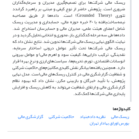
ریسک مالی شرکت‌ها برای تصمیم‌گیری مدیران و سرمایه‌گذاران
ضروری است. پژوهش حاضر از نوع کیفی و مبتنی بر راهبرد گراندد
تئوری (Grounded Theory) است. داده‌ها از طریق مصاحبه
نیمه‌ساخت‌یافته با ۲۰ خبره حوزه مالی، حسابداری و مدیریت ریسک
شامل اعضای هیئت علمی، مدیران مالی و حسابرسان استخراج شد.
داده‌ها طی سه مرحله کدگذاری باز، محوری و انتخابی تحلیل گردید و در
نهایت، الگوی نهایی ریسک مالی شرکت‌ها تدوین شد. نتایج نشان داد که
ریسک مالی شرکت‌ها تحت تأثیر عوامل درونی (ساختار سرمایه،
نقدینگی، ترکیب دارایی‌ها، کیفیت سود و اهرم مالی) و عوامل بیرونی
(نوسانات اقتصادی، تورم، تحریم‌ها، سیاست‌های ارزی و نرخ بهره) قرار
دارد. همچنین یافته‌ها بیانگر نقش کلیدی مکانیزم‌های حاکمیت شرکتی
و شفافیت گزارشگری مالی در کنترل ریسک‌های مالی است. مدل نهایی
پژوهش، با تأیید خبرگان و بازبینی مکرر، نشان داد که بهبود نظام
گزارشگری مالی و ارتقای شفافیت می‌تواند به کاهش ریسک و افزایش
پایداری مالی شرکت‌ها کمک کند.
کلیدواژه‌ها
ریسک مالی
نظریه داده‌بنیاد
حاکمیت شرکتی
گزارشگری مالی
بورس اوراق بهادار تهران