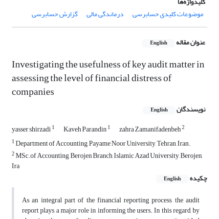
کلیدواژه‌ها
موضوعات کلیدی حسابرسی
درماندگی مالی
گزارش حسابرسی
عنوان مقاله
English
Investigating the usefulness of key audit matter in
assessing the level of financial distress of
companies
نویسندگان
English
1
1
2
yasser shirzadi
Kaveh Parandin
zahra Zamanifadenbeh
1
Department of Accounting, Payame Noor University, Tehran, Iran.
2
MSc.of Accounting, Berojen Branch, Islamic Azad University, Berojen,
Ira
چکیده
English
As an integral part of the financial reporting process, the audit
report plays a major role in informing the users. In this regard, by