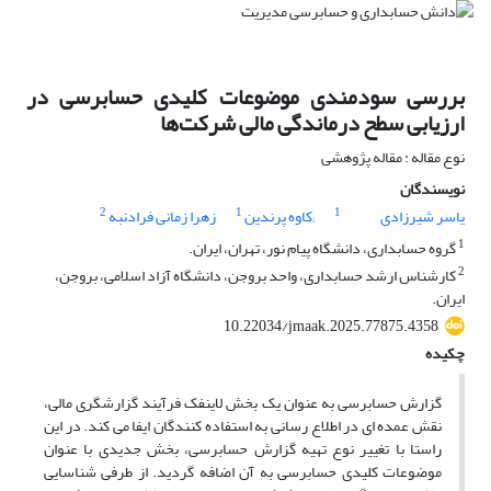
بررسی سودمندی موضوعات کلیدی حسابرسی در
ارزیابی سطح درماندگی مالی شرکت‌ها
نوع مقاله : مقاله پژوهشی
نویسندگان
2
1
1
یاسر شیرزادی
;کاوه پرندین
زهرا زمانی فرادنبه
1
گروه حسابداری، دانشگاه پیام نور، تهران، ایران.
2
کارشناس ارشد حسابداری، واحد بروجن، دانشگاه آزاد اسلامی، بروجن،
ایران.
10.22034/jmaak.2025.77875.4358
چکیده
گزارش حسابرسی به عنوان یک بخش لاینفک فرآیند گزارشگری مالی،
نقش عمده ای در اطلاع رسانی به استفاده کنندگان ایفا می کند. در این
راستا با تغییر نوع تهیه گزارش حسابرسی، بخش جدیدی با عنوان
موضوعات کلیدی حسابرسی به آن اضافه گردید. از طرفی شناسایی