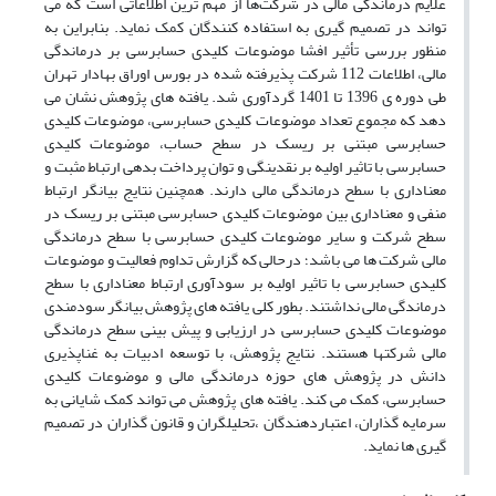
علایم درماندگی مالی در شرکت‌ها از مهم ترین اطلاعاتی است که می
تواند در تصمیم گیری به استفاده کنندگان کمک نماید. بنابراین به
منظور بررسی تأثیر افشا موضوعات کلیدی حسابرسی بر درماندگی
مالی، اطلاعات 112 شرکت پذیرفته شده در بورس اوراق بهادار تهران
طی دوره ی 1396 تا 1401 گردآوری شد. یافته های پژوهش نشان می
دهد که مجموع تعداد موضوعات کلیدی حسابرسی، موضوعات کلیدی
حسابرسی مبتنی بر ریسک در سطح حساب، موضوعات کلیدی
حسابرسی با تاثیر اولیه بر نقدینگی و توان پرداخت بدهی ارتباط مثبت و
معناداری با سطح درماندگی مالی دارند. همچنین نتایج بیانگر ارتباط
منفی و معناداری بین موضوعات کلیدی حسابرسی مبتنی بر ریسک در
سطح شرکت و سایر موضوعات کلیدی حسابرسی با سطح درماندگی
مالی شرکت ها می باشد؛ درحالی که گزارش تداوم فعالیت و موضوعات
کلیدی حسابرسی با تاثیر اولیه بر سودآوری ارتباط معناداری با سطح
درماندگی مالی نداشتند. بطور کلی یافته های پژوهش بیانگر سودمندی
موضوعات کلیدی حسابرسی در ارزیابی و پیش بینی سطح درماندگی
مالی شرکتها هستند. نتایج پژوهش، با توسعه ادبیات به غناپذیری
دانش در پژوهش های حوزه درماندگی مالی و موضوعات کلیدی
حسابرسی، کمک می کند. یافته های پژوهش می تواند کمک شایانی به
سرمایه گذاران، اعتباردهندگان ،تحلیلگران و قانون گذاران در تصمیم
گیری ها نماید.