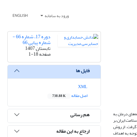
ورود به سامانه
ENGLISH
دوره 17، شماره 66 -
شماره پیاپی 66
تابستان 1407
صفحه
1-18
فایل ها
XML
اصل مقاله
738.88 K
‌های درمان به
هم رسانی
لامت ایران بر
ین پژوهش، با مصاحبه 15 خبرگان مورد بررسی قرار گرفت. از روش
ارجاع به این مقاله
توجه به اهداف