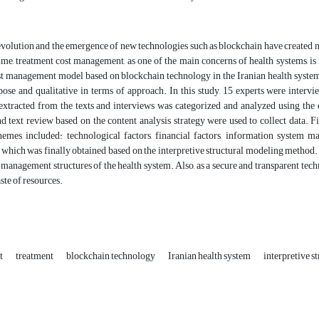
evolution and the emergence of new technologies such as blockchain have created ne
me, treatment cost management, as one of the main concerns of health systems, is
t management model based on blockchain technology in the Iranian health system b
pose and qualitative in terms of approach. In this study, 15 experts were inter
extracted from the texts and interviews was categorized and analyzed using the 
d text review based on the content analysis strategy were used to collect data. 
hemes included: technological factors, financial factors, information system
 which was finally obtained based on the interpretive structural modeling method. 
 management structures of the health system. Also, as a secure and transparent tech
ste of resources.
t
treatment
blockchain technology
Iranian health system
interpretive s