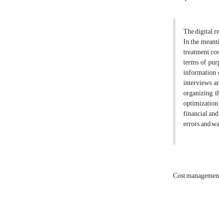
The digital r
In the meanti
treatment cos
terms of pur
information 
interviews an
organizing t
optimization,
financial and
errors, and wa
Cost managemen