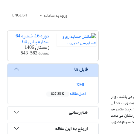
ورود به سامانه
ENGLISH
دوره 16، شماره 64 -
شماره پیاپی 64
زمستان 1406
صفحه
543-562
فایل ها
XML
اصل مقاله
827.25 K
ی باشد . و از
ی وبصورت حذفی
از تحلیل رگرسیون چند متغیره و
هم رسانی
ه نتایج نشان می دهد
سود سهام مصوب
ارجاع به این مقاله