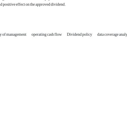
nd positive effect on the approved dividend.
ncy of management
operating cash flow
Dividend policy
data coverage analy