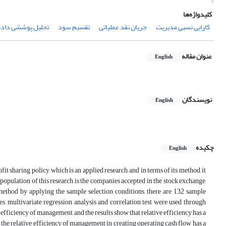
کلیدواژه‌ها
کارایی نسبی مدیریت
جریان نقد عملیاتی
تقسیم سود
تحلیل پوششی داده
عنوان مقاله
English
نویسندگان
English
چکیده
English
it sharing policy, which is an applied research, and in terms of its method, it
al population of this research is the companies accepted in the stock exchange,
ethod by applying the sample selection conditions, there are 132 sample
, multivariate regression analysis and correlation test were used through
 efficiency of management, and the results show that relative efficiency has a
 the relative efficiency of management in creating operating cash flow has a