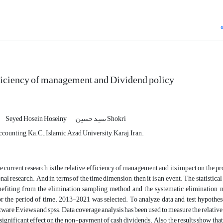
ficiency of management and Dividend policy
سید حسین Shokri
Seyed Hosein Hoseiny
ounting, Ka.C., Islamic Azad University, Karaj, Iran.
e current research is the relative efficiency of management and its impact on the prof
ional research. And in terms of the time dimension, then it is an event. The statistic
efiting from the elimination sampling method and the systematic elimination m
 the period of time. 2013-2021 was selected. To analyze data and test hypotheses
oftware Eviews and spss. Data coverage analysis has been used to measure the relative
significant effect on the non-payment of cash dividends. Also, the results show that