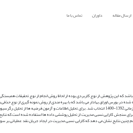
ارسال مقاله
داوران
تماس با ما
د که این پژوهش از نوع کاربردی بوده از لحاظ روش انجام از نوع تحقیقات همبستگی م
شده در بورس اوراق بهادار می باشد که با بهره مندی از روش نمونه گیری از نوع حذف
سیستماتیک با اعمال شرایط انتخاب نمونه، تعداد 132 شرکت نمونه برای دورة زمانی 1392-1400 انتخاب شد. برای تحلیل اطلاعات و آزمون فرضیه ها 
ار آماری Eviews و spss ، استفاده شده است. برای سنجش کارایی نسبی مدیریت از تحلیل پوششی داده ها استفاده شده است ک
هم چنین نتایج نشان می دهد که کارایی نسبی مدیریت در ایجاد جریان نقد عملیاتی بر 